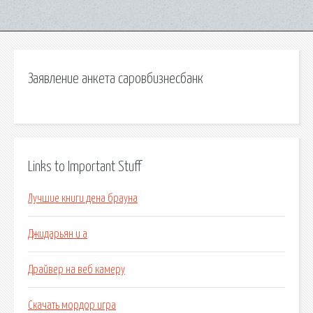
Заявление анкета саровбизнесбанк
Links to Important Stuff
Лучшие книги дена брауна
Джидарьян и а
Драйвер на веб камеру
Скачать мордор игра