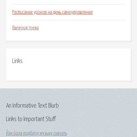
Расписание уроков на день самоуправления
Валерия треки
Links
An Informative Text Blurb
Links to Important Stuff
Йак йола подберу музыку скачать