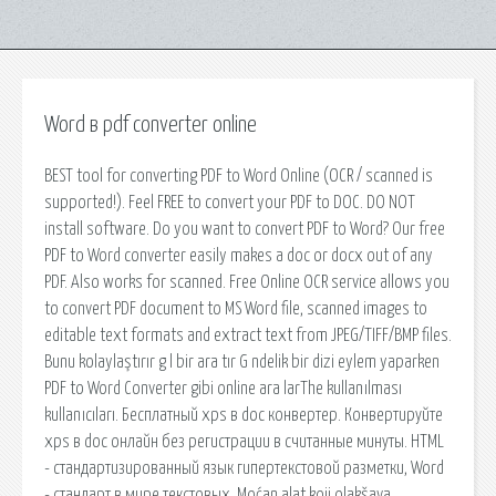
Word в pdf converter online
BEST tool for converting PDF to Word Online (OCR / scanned is
supported!). Feel FREE to convert your PDF to DOC. DO NOT
install software. Do you want to convert PDF to Word? Our free
PDF to Word converter easily makes a doc or docx out of any
PDF. Also works for scanned. Free Online OCR service allows you
to convert PDF document to MS Word file, scanned images to
editable text formats and extract text from JPEG/TIFF/BMP files.
Bunu kolaylaştırır g l bir ara tır G ndelik bir dizi eylem yaparken
PDF to Word Converter gibi online ara larThe kullanılması
kullanıcıları. Бесплатный xps в doc конвертер. Конвертируйте
xps в doc онлайн без регистрации в считанные минуты. HTML
- стандартизированный язык гипертекстовой разметки, Word
- стандарт в мире текстовых. Moćan alat koji olakšava