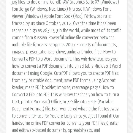
jpg files to doc online. CorelDRAW Graphics Suite X7 (Windows)
Fontforge (Windows, Mac, Linux) Microsoft Windows Font
Viewer (Windows) Apple Font Book (Mac). Pdftoword.ru is
tracked by us since October, 2012. Over the time it has been
ranked as high as 283 199 in the world, while most of its traffic
comes from Russian. Powerful online file converter between
multiple file formats. Supports 200 + Formats of documents,
images, presentations, archive, audio and video files. How to
Convert a PDF to a Word Document. This wikiHow teaches you
how to convert a PDF document into an editable Microsoft Word
document using Google. CutePDF allows you to create PDF files
from any printable document, save PDF forms using Acrobat
Reader, make PDF booklet, impose, rearrange pages How to
Convert a File Into PDF. This wikiHow teaches you how to turn a
text, photo, Microsoft Office, or XPS file into a PDF (Portable
Document Format) file. Ever wondered what is the fastest way
to convert PDF to JPG? You are lucky since you just found it! Our
handsome online PDF converter converts your PDF files Create
and edit web-based documents, spreadsheets, and