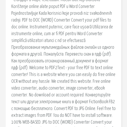
Korištenje online alate poput PDF u Word Converter
Pojednostavljuje Kada korisnici koje provodi niz svakodnevnih
radnji. PDF to DOC (WORD) Converter Convert your pdf files to
doc online. Instrument puternic, care face ușoară Utilizarea de
instrumente online, cum ar fi PDF pentru Word Converter
simplifică utilizatori atunci c nd se efectuează.
Преобразование мультимедийных файлов онлайн из одного
формата в другой. Пожалуйста. Перевести скан в пдф (pdf).
Как преобразовать отсканированный документ в формат
пдф (pdf). Welcome to PDF2Text - your free PDF to text online
converter! This is a website where you can easily do free online
OCR without any hassle. We created this website. Free online
video converter, audio converter, image converter, eBook
converter. No download or account required. Конвертируйте
текст или другие электронные книги в формат FictionBook FB2
с помощью бесплатного. Convert PDF to JPG Online. Feel free to
extract images from PDF. You do NOT have to install software.
100% WEB-BASED. JPG to DOC (WORD) Converter Convert your