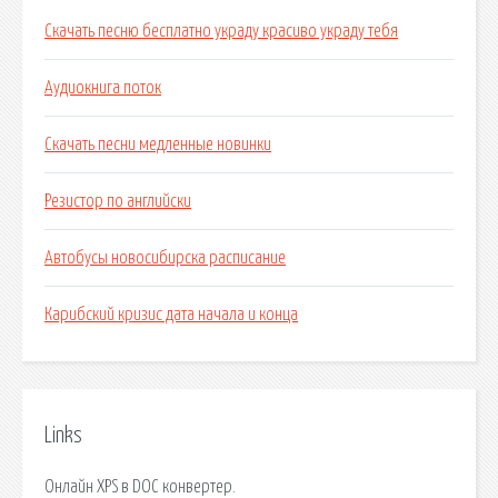
Скачать песню бесплатно украду красиво украду тебя
Аудиокнига поток
Скачать песни медленные новинки
Резистор по английски
Автобусы новосибирска расписание
Карибский кризис дата начала и конца
Links
Онлайн XPS в DOC конвертер.