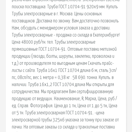
поиска поставщика: Труба ГОСТ 10704-91 920х9 мм. Купить
Трубы электросварные в г. Москва. Цены основных
поставщиков. Доставка по звонку. Вам достаточно позвонить
Нам, обсудить с менеджером условия заказа и доставки.
Трубы электросварные - продажа со склада в Екатеринбурге!
Цена 48000 руб/тн. тел. Трубы электросварные
прямошовные ГОСТ 10704-91. Оптовые поставки метизной
продукции (гвозди, болты, шурупы, заклепки, проволока и
т.д.) от производителя по выгодным ценам Скачать прайс-
листы с сайта. Труба 16х1 ГОСТ 10704 длина 6 м, сталь 3сп/
пс, 08сп/пс, вес 1 метра = 0,38 кг . 58 690. тонна. Купить. в
наличии. Труба 16х1,2 ГОСТ 10704 длина Мы открыты для
сотрудничества. Мы предлагаем Вам сертифицированную
продукцию от ведущих. Наименование, R, Марка, Цена, руб./
ед. Справ. Фотография. Цена до 1 тн, Цена от 1 до 5 тн, Цена
от 5 тн. Труба электросварная ГОСТ 10704-91. -цена
электросварной трубы 325х6 указана за тонну при заказе от
пачки. На оптовые заказы со склада и транзитные поставки