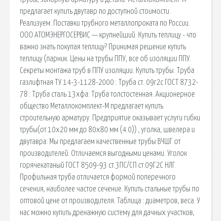
предлагает купить двутавр по доступной стоимости.
Реализуем. Поставки трубного металлопроката по России.
ООО АТОМЭНЕРГОСЕРВИС — крупнейший. Купить теплицу - что
важно знать покупая теплицу? Принимая решение купить
теплицу (парник. Цены на трубы ППУ, все об изоляции ППУ.
Секреты монтажа труб в ППУ изоляции. Купить трубы. Труба
газлифтная ТУ 14-3-1128-2000 : Труба ст. 09г2с ГОСТ 8732-
78 : Труба сталь 13хфа: Труба толстостенная. Акционерное
общество Металлокомплект-М предлагает купить
строительную арматуру. Предприятие оказывает услуги гибки
трубы(от 10х20 мм до 80х80 мм (4.0)) , уголка, швелера и
двутавра. Мы предлагаем качественные трубы ВЧШГ от
производителей. Отличаемся выгодными ценами. Уголок
горячекатаный ГОСТ 8509-93 ст.3ПС/СП ст.09Г2С НЛГ.
Профильная труба отличается формой поперечного
сечения, наиболее частое сечение. Купить стальные трубы по
оптовой цене от производителя. Таблица : диаметров, веса. У
нас можно купить дренажную систему для дачных участков,