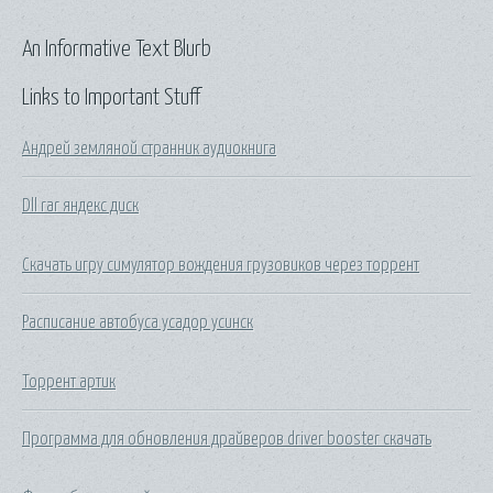
An Informative Text Blurb
Links to Important Stuff
Андрей земляной странник аудиокнига
Dll rar яндекс диск
Скачать игру симулятор вождения грузовиков через торрент
Расписание автобуса усадор усинск
Торрент артик
Программа для обновления драйверов driver booster скачать