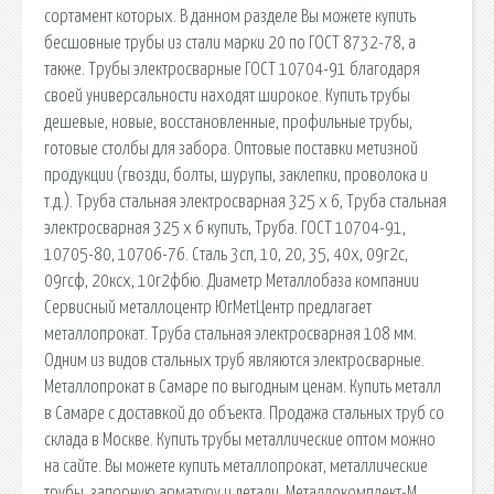
сортамент которых. В данном разделе Вы можете купить
бесшовные трубы из стали марки 20 по ГОСТ 8732-78, а
также. Трубы электросварные ГОСТ 10704-91 благодаря
своей универсальности находят широкое. Купить трубы
дешевые, новые, восстановленные, профильные трубы,
готовые столбы для забора. Оптовые поставки метизной
продукции (гвозди, болты, шурупы, заклепки, проволока и
т.д.). Труба стальная электросварная 325 х 6, Труба стальная
электросварная 325 х 6 купить, Труба. ГОСТ 10704-91,
10705-80, 10706-76. Сталь 3сп, 10, 20, 35, 40х, 09г2с,
09гсф, 20ксх, 10г2фбю. Диаметр Металлобаза компании
Сервисный металлоцентр ЮгМетЦентр предлагает
металлопрокат. Труба стальная электросварная 108 мм.
Одним из видов стальных труб являются электросварные.
Металлопрокат в Самаре по выгодным ценам. Купить металл
в Самаре с доставкой до объекта. Продажа стальных труб со
склада в Москве. Купить трубы металлические оптом можно
на сайте. Вы можете купить металлопрокат, металлические
трубы, запорную арматуру и детали. Металлокомплект-М