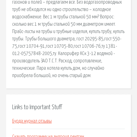
газонов и полей – предлагаем все. Без водогазопроводных
труб не обходится ни одно строительство – холодное
водоснабжение. Вес 1 м трубы стальной 50 мм? Вопрос:
сколько вес 1 м трубы стальной 50 мм диаметром имеет.
Прайс-листы на трубы и трубные изделия, купить трубу, купить
трубы. Трубы большого диаметра, гост 20295-85,гост 550-
75,гост 10704-91,гост 10705-80,гост 10706-76,ту 1381-
012-05757848-2005,ту. Калорифер КСк 3-12 водяной -
производитель ЗАО Т.С.Т. Расход, сопротивление,
технические. Пара хотела купить дом, но случайно
приобрела большой, но очень старый дом.
Links to Important Stuff
Бурда журнал отзывы
Скачать программу на андроид рентген