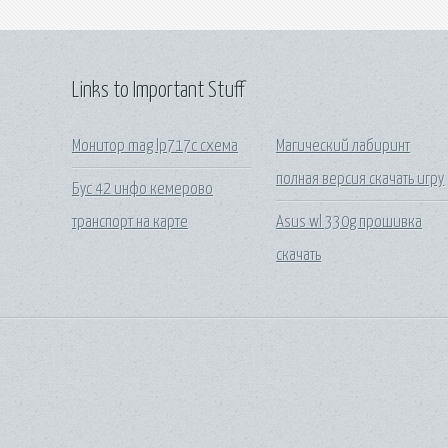
Links to Important Stuff
Монитор mag lp717c схема
Магический лабиринт
полная версия скачать игру
Бус 42 инфо кемерово
транспорт на карте
Asus wl 330g прошивка
скачать