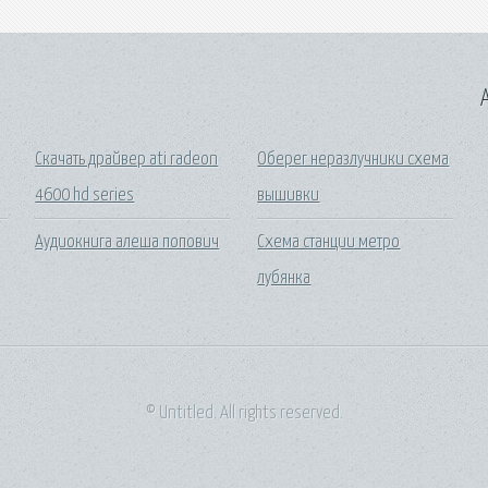
A
Скачать драйвер ati radeon
Оберег неразлучники схема
4600 hd series
вышивки
Аудиокнига алеша попович
Схема станции метро
лубянка
© Untitled. All rights reserved.