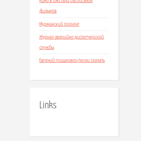
Кино в ижстали расписание
фильмов
Мурманский торрент
Журнал аварийно диспетчерской
службы
Евгений гришковец песни скачать
Links