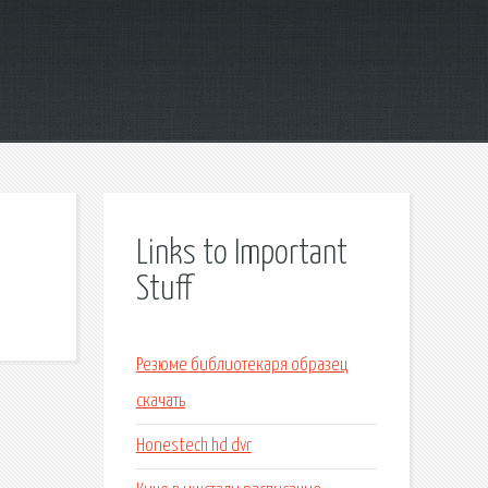
Links to Important
Stuff
Резюме библиотекаря образец
скачать
Honestech hd dvr