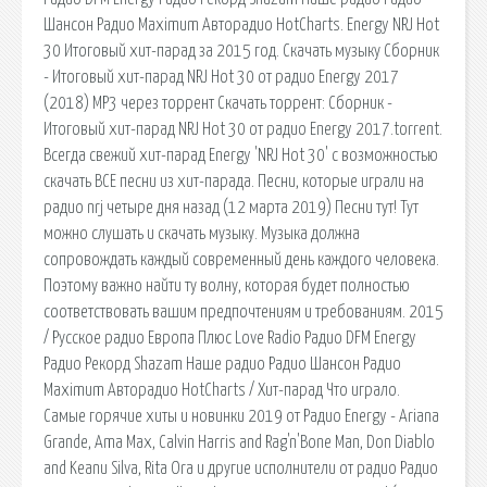
Шансон Радио Maximum Авторадио HotCharts. Energy NRJ Hot
30 Итоговый хит-парад за 2015 год. Скачать музыку Сборник
- Итоговый хит-парад NRJ Hot 30 от радио Energy 2017
(2018) MP3 через торрент Скачать торрент: Сборник -
Итоговый хит-парад NRJ Hot 30 от радио Energy 2017.torrent.
Всегда свежий хит-парад Energy 'NRJ Hot 30' с возможностью
скачать ВСЕ песни из хит-парада. Песни, которые играли на
радио nrj четыре дня назад (12 марта 2019) Песни тут! Тут
можно слушать и скачать музыку. Музыка должна
сопровождать каждый современный день каждого человека.
Поэтому важно найти ту волну, которая будет полностью
соответствовать вашим предпочтениям и требованиям. 2015
/ Русское радио Европа Плюс Love Radio Радио DFM Energy
Радио Рекорд Shazam Наше радио Радио Шансон Радио
Maximum Авторадио HotCharts / Хит-парад Что играло.
Самые горячие хиты и новинки 2019 от Радио Energy - Ariana
Grande, Ama Max, Calvin Harris and Rag'n'Bone Man, Don Diablo
and Keanu Silva, Rita Ora и другие исполнители от радио Радио