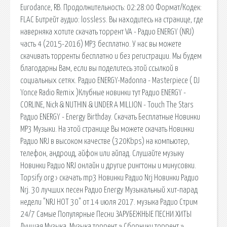
Eurodance, RB. Продолжительность: 02:28:00 Формат/Кодек:
FLAC Битрейт аудио: lossless. Вы находитесь на странице, где
наверняка хотите скачать торрент VA - Радио ENERGY (NRJ)
часть 4 (2015-2016) MP3 бесплатно. У нас вы можете
скачивать торренты бесплатно и без регистрации. Мы будем
благодарны Вам, если вы поделитесь этой ссылкой в
социальных сетях. Радио ENERGY-Madonna - Masterpiece ( DJ
Yonce Radio Remix )Клубные новинки тут Радио ENERGY -
CORLINE, Nick & NUTHIN & UNDER A MILLION - Touch The Stars
Радио ENERGY - Energy Birthday. Скачать Бесплатные Новинки
MP3 Музыки. На этой странице Вы можете скачать Новинки
Радио NRJ в высоком качестве (320Kbps) на компьютер,
телефон, андроид, айфон или айпад. Слушайте музыку
Новинки Радио NRJ онлайн и другие рингтоны и минусовки.
Topsify.org › скачать mp3 Новинки Радио Nrj Новинки Радио
Nrj. 30 лучших песен Радио Energy Музыкальный хит-парад
недели "NRJ HOT 30" от 14 июля 2017. музыка Радио Стрим
24/7 Самые Популярные Песни ЗАРУБЕЖНЫЕ ПЕСНИ ХИТЫ
Лучшая Музыка. Музыка торрент » Сборники торрент »