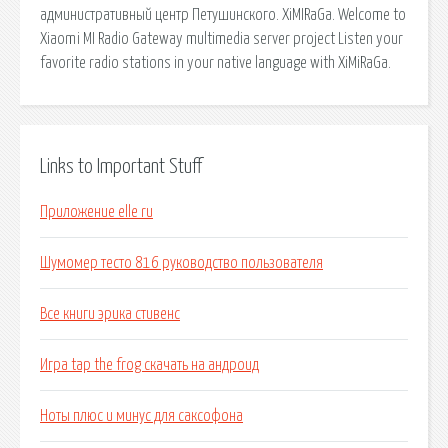
административный центр Петушинского. XiMIRaGa. Welcome to
Xiaomi MI Radio Gateway multimedia server project Listen your
favorite radio stations in your native language with XiMiRaGa.
Links to Important Stuff
Приложение elle ru
Шумомер тесто 816 руководство пользователя
Все книги эрика стивенс
Игра tap the frog скачать на андроид
Ноты плюс и минус для саксофона