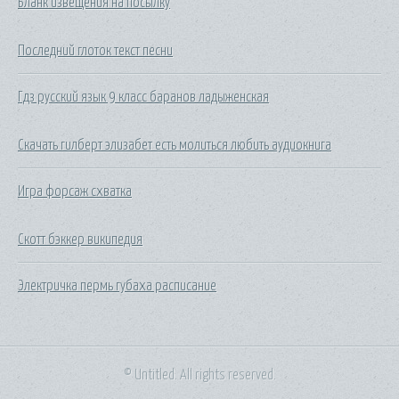
Бланк извещения на посылку
Последний глоток текст песни
Гдз русский язык 9 класс баранов ладыженская
Скачать гилберт элизабет есть молиться любить аудиокнига
Игра форсаж схватка
Скотт бэккер википедия
Электричка пермь губаха расписание
© Untitled. All rights reserved.