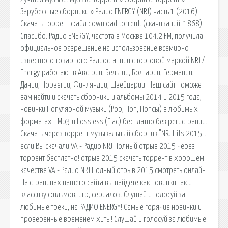
Зарубежные сборники » Радио ENERGY (NRJ) часть 1 (2016).
Скачать торрент файл download torrent. (cкачиваний: 1868).
Спасибо. Радио ENERGY, частота в Москве 104.2 FM, получила
официальное разрешение на использование всемирно
известного товарного Радиостанции с торговой маркой NRJ /
Energy работают в Австрии, Бельгии, Болгарии, Германии,
Дании, Норвегии, Финляндии, Швейцарии. Наш сайт поможет
вам найти и скачать сборники и альбомы 2014 и 2015 года,
новинки Популярной музыки (Pop, Поп, Попсы) в любимых
форматах - Mp3 и Lossless (Flac) бесплатно без регистрации.
Скачать через торрент музыкальный сборник "NRJ Hits 2015".
если Вы скачали VA - Радио NRJ Полный отрыв 2015 через
торрент бесплатно! отрыв 2015 скачать торрент в хорошем
качестве VA - Радио NRJ Полный отрыв 2015 смотреть онлайн
На страницах нашего сайта вы найдете как новинки так и
классику фильмов, игр, сериалов. Слушай и голосуй за
любимые треки, на РАДИО ENERGY! Самые горячие новинки и
проверенные временем хиты! Слушай и голосуй за любимые