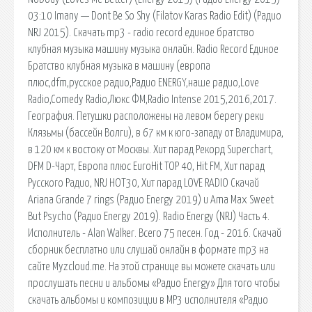
03:10 Imany — Dont Be So Shy (Filatov Karas Radio Edit) (Радио
NRJ 2015). Скачать mp3 - radio record единое братство
клубная музыка машину музыка онлайн. Radio Record Единое
Братство клубная музыка в машину (европа
плюс,dfm,русское радио,Радио ENERGY,наше радио,Love
Radio,Comedy Radio,Люкс ФМ,Radio Intense 2015,2016,2017.
География. Петушки расположены на левом берегу реки
Клязьмы (бассейн Волги), в 67 км к юго-западу от Владимира,
в 120 км к востоку от Москвы. Хит парад Рекорд Superchart,
DFM D-Чарт, Европа плюс EuroHit TOP 40, Hit FM, Хит парад
Русского Радио, NRJ HOT30, Хит парад LOVE RADIO Скачай
Ariana Grande 7 rings (Радио Energy 2019) и Ama Max Sweet
But Psycho (Радио Energy 2019). Radio Energy (NRJ) Часть 4.
Исполнитель - Alan Walker. Всего 75 песен. Год - 2016. Скачай
сборник бесплатно или слушай онлайн в формате mp3 на
сайте Myzcloud.me. На этой странице вы можете скачать или
прослушать песни и альбомы «Радио Energy» Для того чтобы
скачать альбомы и композиции в MP3 исполнителя «Радио