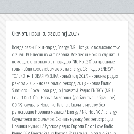
Скачать новинки радио nrj 2015
Всегда свежий хит-парад Energy 'NRJ Hot 30' с возможностью
скачать ВСЕ песни из хит-парада. Все песни можно слушать. С
помощью итоговых хит-парадов 'NRJ Hot 30' за прошлые
годы найди свои любимые хиты Energy. 18. Радио ENERGY -
ТОЛЬКО ► НОВАЯ МУЗЫКА новый год 2015 - новинка радио
рекорд 2012 - новая радио рекорд 2013 - новая Радио
Sunтьяго - Боса-нова радио.(скачать). Радио ENERGY (NRJ) -
Сочи 106.1 fm - Новые Амазонки. (добавить в избранное)
00:39. слушать. Новинки; Клипы . Скачать музыку без
регистрации Новинки музыки / Energy / NRJ Hot 30 / . Energy
Саундтреки из фильмов. Скачать музыку без регистрации.
Новинки музыки. / Русское радио Европа Плюс Love Radio
Радио DFM Energy Радио Рекорд Shazam Наше радио Радио