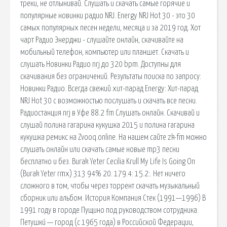
треки, не отлынивай. Слушать и скачать самые горячие и
популярные новинки радио NRJ. Energy NRJ Hot 30 - это 30
самых популярных песен недели, месяца и за 2019 год. Хот
чарт Радио Энерджи - слушайте онлайн, скачивайте на
мобильный телефон, компьютер или планшет. Скачать и
слушать Новинки Радио nrj до 320 bpm. Доступны для
скачивания без ограничений. Результаты поиска по запросу:
Новинки Радио. Всегда свежий хит-парад Energy: Хит-парад
NRJ Hot 30 с возможностью послушать и скачать все песни.
Радиостанция nrj в Уфе 88.2 fm Слушать онлайн. Скачивай и
слушай полина гагарина кукушка 2015 и полина гагарина
кукушка ремикс на Zvooq.online. На нашем сайте zk-fm можно
слушать онлайн или скачать самые новые mp3 песни
бесплатно и без. Burak Yeter Cecilia Krull My Life Is Going On
(Burak Yeter rmx) 313 94% 20. 179.4: 15.2:. Нет ничего
сложного в том, чтобы через торрент скачать музыкальный
сборник или альбом. История Компания Стек (1991—1996) В
1991 году в городе Пущино под руководством сотрудника.
Петушки́ — город (с 1965 года) в Российской Федерации,