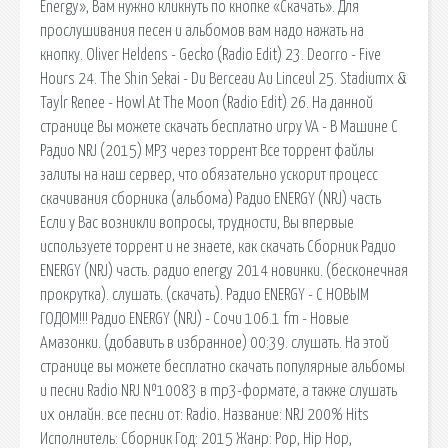
Energy», Вам нужно кликнуть по кнопке «Скачать». Для
прослушивания песен и альбомов вам надо нажать на
кнопку. Oliver Heldens - Gecko (Radio Edit) 23. Deorro - Five
Hours 24. The Shin Sekai - Du Berceau Au Linceul 25. Stadiumx &
Taylr Renee - Howl At The Moon (Radio Edit) 26. На данной
странице Вы можете скачать бесплатно игру VA - В Машине С
Радио NRJ (2015) MP3 через торрент Все торрент файлы
залиты на наш сервер, что обязательно ускорит процесс
скачивания сборника (альбома) Радио ENERGY (NRJ) часть
Если у Вас возникли вопросы, трудности, Вы впервые
используете торрент и не знаете, как скачать Сборник Радио
ENERGY (NRJ) часть. радио energy 2014 новинки. (бесконечная
прокрутка). слушать. (скачать). Радио ENERGY - С НОВЫМ
ГОДОМ!!! Радио ENERGY (NRJ) - Сочи 106.1 fm - Новые
Амазонки. (добавить в избранное) 00:39. слушать. На этой
странице вы можете бесплатно скачать популярные альбомы
и песни Radio NRJ №10083 в mp3-формате, а также слушать
их онлайн. все песни от: Radio. Название: NRJ 200% Hits
Исполнитель: Сборник Год: 2015 Жанр: Pop, Hip Hop,