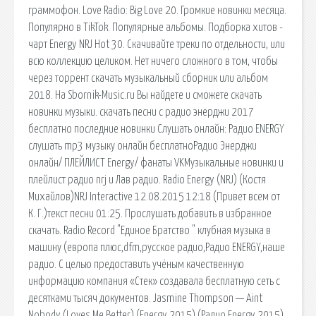
граммофон. Love Radio: Big Love 20. Громкие новинки месяца.
Популярно в TikTok. Популярные альбомы. Подборка хитов -
чарт Energy NRJ Hot 30. Скачивайте треки по отдельности, или
всю коллекцию целиком. Нет ничего сложного в том, чтобы
через торрент скачать музыкальный сборник или альбом
2018. На Sbornik-Music.ru Вы найдете и сможете скачать
новинки музыки. скачать песни с радио энерджи 2017
бесплатно последние новинки Слушать онлайн: Радио ENERGY
слушать mp3 музыку онлайн бесплатноРадио Энерджи
онлайн/ ПЛЕЙЛИСТ Energy/ фанаты VKМузыкальные новинки и
плейлист радио nrj и Лав радио. Radio Energy (NRJ) (Костя
Михайлов)NRJ Interactive 12.08.2015 12:18 (Привет всем от
К. Г.)текст песни 01:25. Прослушать добавить в избранное
скачать. Radio Record "Единое Братство " клубная музыка в
машину (европа плюс,dfm,русское радио,Радио ENERGY,наше
радио. С целью предоставить учёным качественную
информацию компания «Стек» создавала бесплатную сеть с
десятками тысяч документов. Jasmine Thompson — Aint
Nobody (Loves Me Better) (Energy 2015) (Радио Energy 2015)