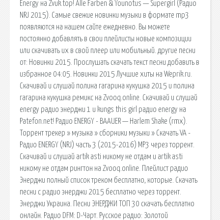
Energy на Zvuk.top! Alle Farben & Younotus — Supergirl (Радио
NRJ 2015). Самые свежие новинки музыки в формате mp3
появляются на нашем сайте ежедневно. Вы можете
постоянно добавлять в свои плейлисты новые композиции
или скачивать их в свой плеер или мобильный. другие песни
от: Новинки 2015. Прослушать скачать текст песни добавить в
избранное 04:05. Новинки 2015 Лучшие хиты на Weprik.ru.
Скачивай и слушай полина гагарина кукушка 2015 и полина
гагарина кукушка ремикс на Zvooq.online. Скачивай и слушай
energy радио энерджи 1 и kungs this girl радио energy на
Patefon.net! Радио ENERGY - BAAUER — Harlem Shake (rmx).
Торрент трекер » музыка » сборники музыки » Скачать VA -
Радио ENERGY (NRJ) часть 3 (2015-2016) MP3 через торрент.
Скачивай и слушай artik asti никому не отдам и artik asti
никому не отдам рингтон на Zvooq.online. Плейлист радио
Энерджи полный список треком бесплатно, которые. Скачать
песни с радио энерджи 2015 бесплатно через торрент.
Энерджи Украина. Песни ЭНЕРДЖИ ТОП 30 скачать бесплатно
онлайн. Радио DFM: D-Чарт. Русское радио: Золотой