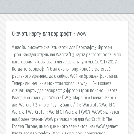
Скачать карту для варкрафт 3 wow
У нас Вы сможете скачать карты для Варкрафт 3 Фрозен
Трон. Каждая отдельная Warcraft 3 карта рассортирована по
категориям, чтобы было легче искать нужную. 16/11/2017 ·
Когда-то Варкрафт 3 был очень популярной стратегией
реального времени, да и сейчас WC3 не брошен фанатами.
Теперь анимешные монстры попали в wc3, и Вы можете
скачать карты для варкрафт 3 фрозен трон покемон! Карта
Властелин колец для Warcraf. Wc3-Maps.ru » Скачать Карты
для Warcraft 3 » Role Playing Game / RPG Warcraft 3:World Of
Warcraft WarCraft III: World Of Warcraft (WC3: WoW) является
наиболее точным WoW реплики мод для WarCraft III: The
Frozen Throne, имеющие много элементов, как WoW делает.
Карта для варкрафт 3 Здесь находилось прекрасное