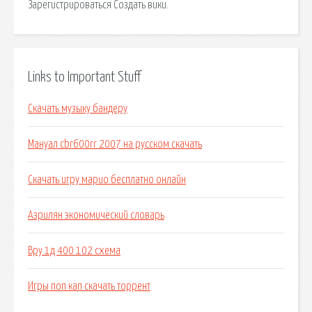
Зарегистрироваться Создать вики.
Links to Important Stuff
Скачать музыку бандеру
Мануал cbr600rr 2007 на русском скачать
Скачать игру марио бесплатно онлайн
Азрилян экономический словарь
Вру 1д 400 102 схема
Игры поп кап скачать торрент