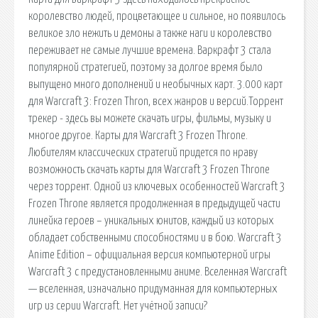
королевство людей, процветающее и сильное, но появилось
великое зло нежить и демоны а также наги и королевство
переживает не самые лучшие времена. Варкрафт 3 стала
популярной стратегией, поэтому за долгое время было
выпущено много дополнений и необычных карт. 3.000 карт
для Warcraft 3: Frozen Thron, всех жанров и версий.Торрент
трекер - здесь вы можете скачать игры, фильмы, музыку и
многое другое. Карты для Warcraft 3 Frozen Throne.
Любителям классических стратегий придется по нраву
возможность скачать карты для Warcraft 3 Frozen Throne
через торрент. Одной из ключевых особенностей Warcraft 3
Frozen Throne является продолженная в предыдущей части
линейка героев – уникальных юнитов, каждый из которых
обладает собственными способностями и в бою. Warcraft 3
Anime Edition – официальная версия компьютерной игры
Warcraft 3 с предустановленными аниме. Вселенная Warcraft
— вселенная, изначально придуманная для компьютерных
игр из серии Warcraft. Нет учётной записи?