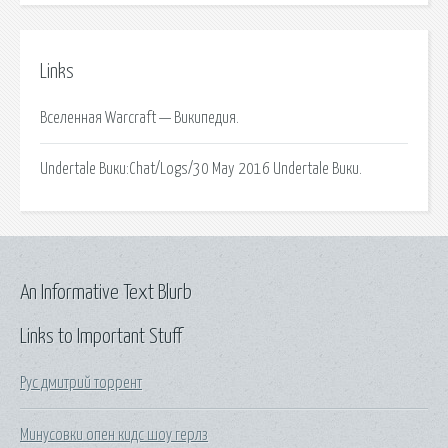
Links
Вселенная Warcraft — Википедия.
Undertale Вики:Chat/Logs/30 May 2016 Undertale Вики.
An Informative Text Blurb
Links to Important Stuff
Рус дмитрий торрент
Минусовки опен кидс шоу герлз