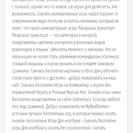
с пользой, изучая что-то новое и в играх для детей есть, эта
возможность. Скачать компьютерные игры через торрент. В
современном мире почти не осталось человека, который не
знает, что такое компьютерные игры. Раскраски транспорт.
Раскраски транспорт — это категория в которой
представлены картинки-раскраски различных видов
транспорта и машин: самолеты Немного о танчиках. Кто из
мальчишек не хотел стать отважным командиром огромной
стальной машины и поучаствовать в настоящем танковом
сражении. Скачать бесплатно картинки и обои для рабочего
стола стало просто и доступно - добро пожаловать на наш
сайт. Скачать Бесплатно Игры на Компьютер и играть без
ограничений! Играть в Полные Версии Игр. Онлайн игры танки
бесплатно представлены на сайте OnlineGuru. Если вы любите
этот вид сражений. Добро пожаловать на MyRealGames -
источник лучших бесплатных игр, в которые можно играть
онлайн. Бесплатные Игры Для ноутбука - Скачать бесплатно
игры Для ноутбука и играть без ограничений. Скачать