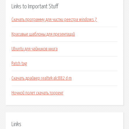
Links to Important Stuff
Скачать программу для чистки реестра windows 7
Красивые шаблоны для презентаций
Ubuntu для чайников книга
Patch tag
Скачать драйвер realtek alc882 d m
Ночной полет скачать торрент
Links