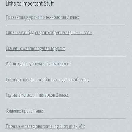
Links to Important Stuff
Презентация урока по технологии 7 класс
Справка в гибдд старого образца задним числом
Скачать owarimonogatari торрент
Ps1 игры на русском скачать торрент
Договор поставки колбасных изделий образец
Гдз математика л г петерсон 2 класс
Зощенко презентация
Прошивка телефона samsung duos gt s7562