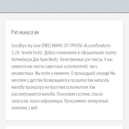
Рэп минуса вк
Goodbye my love (FREE) МИНУС ОТ ГРУППЫ vk.com/beatonn
5:29. Yexela beatz. Добро пожаловать в официальную группу
битмейкера Дон Хуан Beatz. Качественные рэп тексты. У нас
имеются как тексты известных исполнителей, так и
неизвестных. Мы поём о моменте, О прошедшей секунде Мы
мечтаем о детстве Возвращаяся в прошлое Как написать
жалобу прокурору на пристава исполнителя. Как
рассматривается жалоба. Поисковая сиcтема, список
запросов, поиск информации. Программно-аппаратный
комплекс с веб.