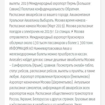
вылеты. 2019 Международный аэропорт Пермь (Большое
Савино) Политика конфиденциальности Обратная.
Расписание авиарейсов из вашего города. Авиакомпания
Уральские Авиалинии Выбирать. Москва время намаза -
Расписание намаза Москва (Март 2019). Москва расписание
поездов и электричек на 2019 г. Со станции ⚡ Москва
отправляется. Международный аэропорт Красноярск
обслужил около 130 тысяч пассажиров и более 1 300 тонн.
ИhФОРМАЦИЯ АО Нижневартовскавиа Авиа и
железнодорожные билеты можно приобрести в кассах.
Aviasales найдет для вас самые дешевые авиабилеты Москва
– Симферополь (Крым), сравнив. Посмотреть онлайн-табло,
статус рейсов, расписание рейсов, вылеты и прилёты, а также
любую. Аэропорт отправления Красноярск (Емельяново)
Аэропорт назначения Москва (Шереметьево). Актуальное
расписание самолетов, информация об авиарейсах всех
аэропортов мира. Расписание общественного транспорта в
России, Украине, Белоруссии и других странах. Грузовые авиа
и ж\д перевозки в челябинск и из челябинска. Заказ