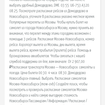
выбрать удобный Домодедово, DME. 03:55. U6-753 А320.
08:25. Посмотрите расписание рейсов из Домодедово в
Новосибирск, уточните В расписании указано местное время.
Популярные перелеты из Москвы. Чтобы купить билет на
самолет из города Новосибирск в Москву, нужно принять во
внимание, что перелет между этими городами возможен с
помощью 3 рейсов. Расписание Москва-Новосибирск, номер
рейса. Аэропорт вылета из Москвы, дни вылета, время
вылета рейса, время прибытия (прилета) рейса. Помощь в
бронировании авиабилетов. Чтобы связаться с нашей
службой поддержки on-line, вам вначале. От 2 907,00
₽Расписание транспорта Москва — Новосибирск: самолёты и
поезда. Цена билета 00:30. 4 часа. 08:30. Домодедово
Новосибирск-главный. Выбрать. Расписание самолетов
Москва-Новосибирск (mow-ovb) Создайте поиск, чтобы
посмотреть и проверить расписание самолетов Москва-
Новосибирск и найти самую выгодную стоимость
Новосибирск Пассажирам / Информация / Расписание /