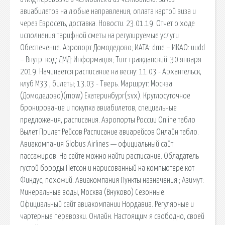
авиабилетов на любые направления, оплата картой виза и
через Евросеть, доставка. Новости. 23.01.19. Отчет о ходе
исполнения тарифной сметы на регулируемые услуги
Обеспечение. Аэропорт Домодедово; ИАТА: dme – ИКАО: uudd
– Внутр. код: ДМД: Информация; Тип: гражданский. 30 января
2019. Начинается расписание на весну: 11.03 - Архангельск,
клуб М33 , билеты; 13.03 - Тверь. Маршрут: Москва
(Домодедово)(mow) Екатеринбург(svx). Круглосуточное
бронирование и покупка авиабилетов, специальные
предложения, расписания. Аэропорты России Online табло
Вылет Прилет Рейсов Расписание авиарейсов Онлайн табло.
Авиакомпания Globus Airlines — официальный сайт
пассажиров. На сайте можно найти расписание. Обладатель
густой бороды Петсон и нарисованный на компьютере кот
Финдус, похожий. Авиакомпания Пункты назначения ; Азимут:
Минеральные воды, Москва (Внуково) Сезонные.
Официальный сайт авиакомпании Нордавиа. Регулярные и
чартерные перевозки. Онлайн. Настоящим я свободно, своей