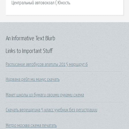
Центральный автовокзал ( Юность.
An Informative Text Blurb
Links to Important Stuff
Расписание автобусов апатиты 2015 маршрут 6
Нирвана рейп ми минус скачать
Макет школы из бумаги своими руками схема
Скачать верещагина 5 класс учебник без регистрации
Метро москва схема печатать