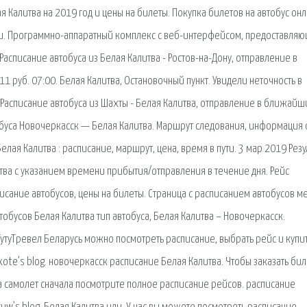
 Калитва на 2019 год и цены на билеты. Покупка билетов на автобус онл
ии. Программно-аппаратный комплекс с веб-интерфейсом, предоставля
Расписание автобуса из Белая Калитва - Ростов-на-Дону, отправление в
11 руб. 07:00. Белая Калитва, Остановочный пункт. Увидели неточность в
 Расписание автобуса из Шахты - Белая Калитва, отправление в ближайш
буса Новочеркасск — Белая Калитва. Маршрут следования, информация 
лая Калитва : расписание, маршрут, цена, время в пути. 3 мар 2019 Резу
тва с указанием времени прибытия/отправления в течение дня. Рейс
писание автобусов, цены на билеты. Страница с расписанием автобусов м
обусов Белая Калитва тип автобуса, Белая Калитва – Новочеркасск.
ТутуТревел Беларусь можно посмотреть расписание, выбрать рейс и купи
ote’s blog. новочеркасск расписание Белая Калитва. Чтобы заказать бил
на самолет сначала посмотрите полное расписание рейсов. расписание