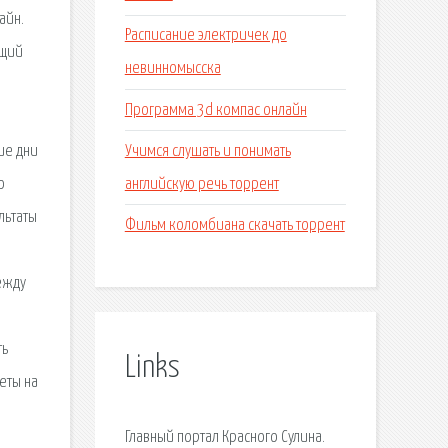
айн.
Расписание электричек до
ющий
невинномысска
Программа 3d компас онлайн
Учимся слушать и понимать
ие дни
английскую речь торрент
о
льтаты
Фильм коломбиана скачать торрент
ежду
ть
Links
еты на
Главный портал Красного Сулина.