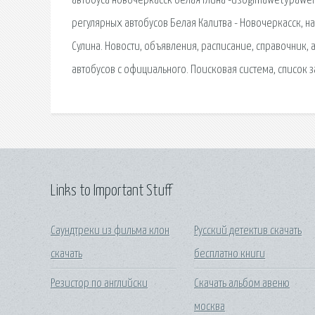
автобуса новочеркасск белая глина -usogimawetypaweru
регулярных автобусов Белая Калитва - Новочеркасск, на
Сулина. Новости, объявления, расписание, справочник,
автобусов с официального. Поисковая сиcтема, список
Links to Important Stuff
Саундтреки из фильма клон
Русский детектив скачать
скачать
бесплатно книги
Резистор по английски
Скачать альбом авеню
москва