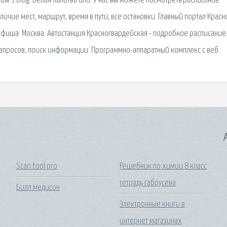
w’s blog. Белая Калитва или. У нас вы можете посмотреть расписание
личие мест, маршрут, время в пути, все остановки. Главный портал Красн
 афиша. Москва: Автостанция Красногвардейская - подробное расписание
 запросов, поиск информации. Программно-аппаратный комплекс с веб.
A
Scan tool pro
Решебник по химии 8 класс
тетрадь габрусева
Билл медисон
Электронные книги в
интернет магазинах