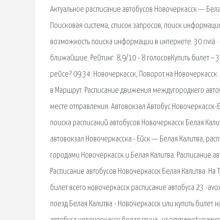
Актуальное расписание автобусов Новочеркасск — Белая
Поисковая сиcтема, список запросов, поиск информац
возможность поиска информации в интернете. 30 riviä · 
ближайшие. Рейтинг: 8,9/10 - 8 голосовКупить билет ~ 3
рейсе? 09:34. Новочеркасск, Поворот на Новочеркасск.
в Маршрут. Расписание движения междугороднего авто
месте отправления. Автовокзал Автобус Новочеркасск-Бе
поиска расписаний автобусов Новочеркасск Белая Кали
автовокзал Новочеркасска - Ейск — Белая Калитва, рас
городами Новочеркасск и Белая Калитва. Расписание авт
Расписание автобусов Новочеркасск Белая Калитва. На 
билет всего новочеркасск расписание автобуса 23 -avox
поезд Белая Калитва - Новочеркасск или купить билет 