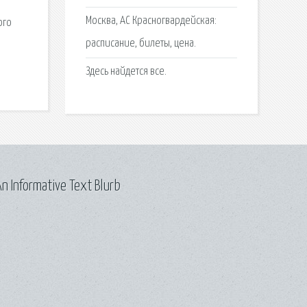
Москва, АС Красногвардейская:
ого
расписание, билеты, цена.
Здесь найдется все.
n Informative Text Blurb