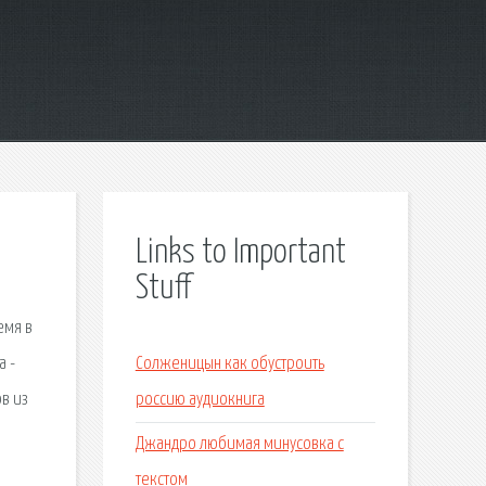
Links to Important
Stuff
емя в
а -
Солженицын как обустроить
в из
россию аудиокнига
Джандро любимая минусовка с
текстом