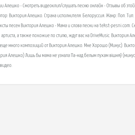
ии Алешко - Смотреть видеоклип/слушать песню онлайн - Отзывы об этой
втор: Виктория Алешко. Страна исполнителя: Белоруссия. Жанр: Поп. Тип:
ексты песен Виктория Алешко - Мама и слова песни на tekst-pesni.com. С
артиста, а также похожие по стилю, ждут вас на DriveMusic. Виктория А
И еще много композиций от Виктория Алешко. Мне Хорошо (Минус). Викт
ория Алешко) Лишь бы мама не узнала Па-над белым пухам вiшняў (минус
 видео.