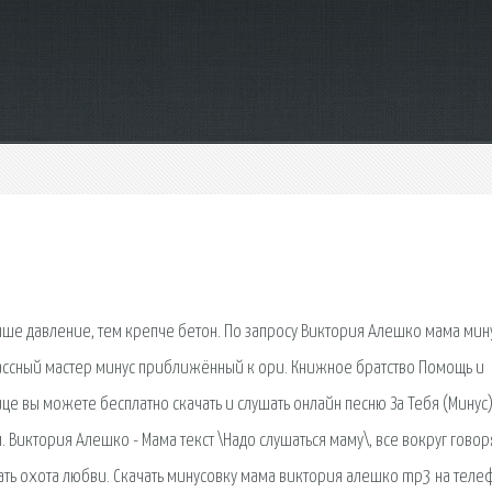
выше давление, тем крепче бетон. По запросу Виктория Алешко мама мин
классный мастер минус приближённый к ори. Книжное братство Помощь и
ице вы можете бесплатно скачать и слушать онлайн песню За Тебя (Минус
Виктория Алешко - Мама текст \Надо слушаться маму\, все вокруг говоря
ытать охота любви. Скачать минусовку мама виктория алешко mp3 на теле