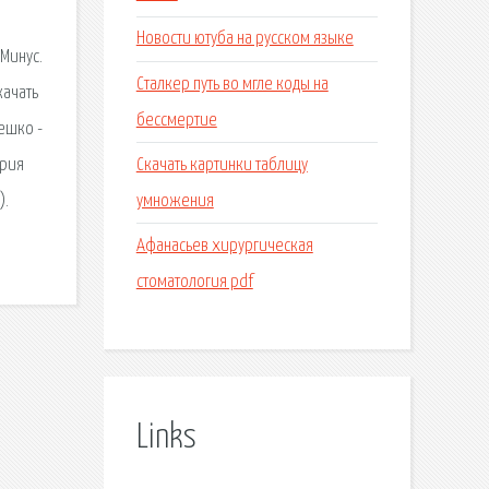
Новости ютуба на русском языке
 Минус.
Сталкер путь во мгле коды на
качать
бессмертие
лешко -
Скачать картинки таблицу
ория
умножения
).
Афанасьев хирургическая
стоматология pdf
Links