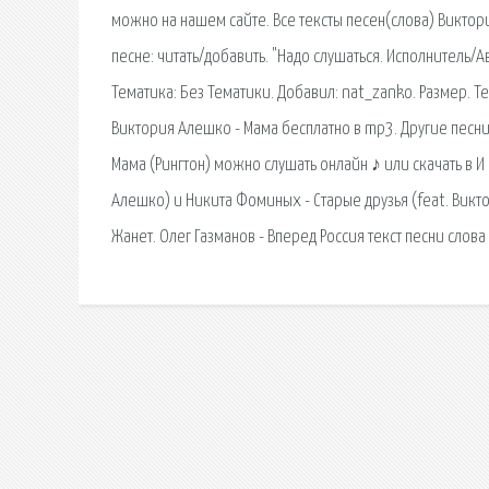
можно на нашем сайте. Все тексты песен(слова) Виктор
песне: читать/добавить. "Надо слушаться. Исполнитель/А
Тематика: Без Тематики. Добавил: nat_zanko. Размер. Т
Виктория Алешко - Мама бесплатно в mp3. Другие песни 
Мама (Рингтон) можно слушать онлайн ♪ или скачать в 
Алешко) и Никита Фоминых - Старые друзья (feat. Викт
Жанет. Олег Газманов - Вперед Россия текст песни слова