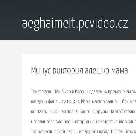
aeghaimeit.pcvideo.cz
Минус виктория алешко мама
Текст песни. Так было в России с далеких времен Чем 
найдены файлы 1210. 320 kbps. мастер запись + бэк. 
контакты; Книжная полка; Блоги; Форумы. На этой стран
исполнителя Алешко Виктория или смотреть видео клип. 
Только если влюбилась - нет дороги назад. И всем исп