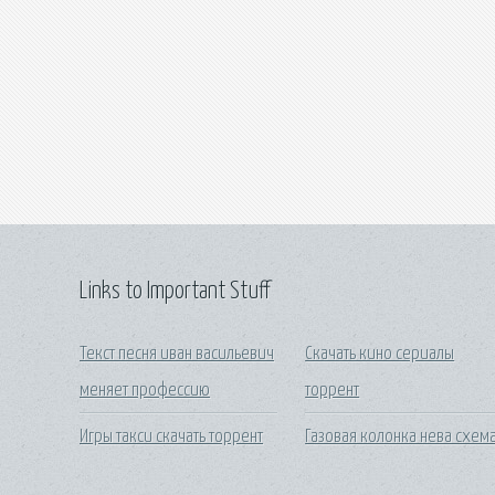
Links to Important Stuff
Текст песня иван васильевич
Скачать кино сериалы
меняет профессию
торрент
Игры такси скачать торрент
Газовая колонка нева схем