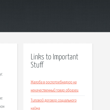
Links to Important
Stuff
ус
Жалоба в роспотребнадзор на
)
некачественный товар образец
т.
Типовой договор социального
фон
найма