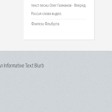
текст песни Олег Газманов - Вперед
Россия слова видео.
Фэнтези Флибуста.
n Informative Text Blurb