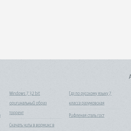
A
Windows 7 32 bit
Гдз по русскому языку 7
оригинальный образ
класса разумовская
торрент
а
Рифленая сталь гост
Скачать читы в вормикс в