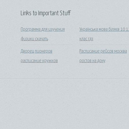
Links to Important Stuff
Программа для изучения
Українська мова біляєв 10 1
физики скачать
клас гдз
Дворец пионеров
Расписание рейсов москва
расписание кружков
ростов на дону