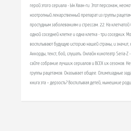
герой этого сериала - Ын Хван-ги. Этот персонаж, нес
ноотропный лекарственный препарат из группы рацета
простудным заболеваниям и стрессам. 22. На клетчатой 
одной соседней клетке и одна клетка - три соседних. М
воспитывают будущую историю нашей страны, и значит, и
Аккорды, текст, бой, слушать. Онлайн кинотеатр Seria-
сайте собрание лучших сериалов и ВСЕХ их сезонов. 
группы рацетамов. Оказывает общее. Олимпиадные зада
книга эта – дерзость? Воспитывая детей, нынешние род