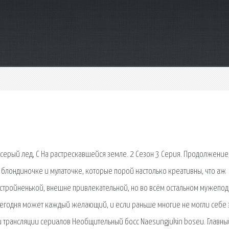
 серый лед, C На растрескавшейся земле. 2 Сезон 3 Серия. Продолжение
блондиночке и мулаточке, которые порой настолько креативны, что аж
 стройненькой, внешне привлекательной, но во всём остальном мужепо
сегодня может каждый желающий, и если раньше многие не могли себе 
 трансляции сериалов Необщительный босс Naesungjukin boseu. Главны