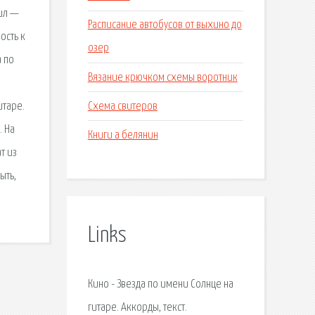
пил —
Расписание автобусов от выхино до
ость к
озер
а по
Вязание крючком схемы воротник
Схема свитеров
итаре.
. На
Книги а белянин
т из
ыть,
Links
Кино - Звезда по имени Солнце на
гитаре. Аккорды, текст.