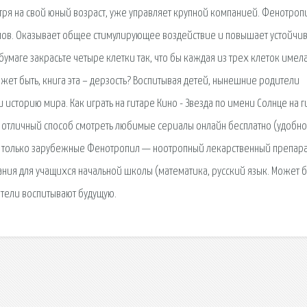
мотря на свой юный возраст, уже управляет крупной компанией. Фенотро
мов. Оказывает общее стимулирующее воздействие и повышает устойчив
бумаге закрасьте четыре клетки так, что бы каждая из трех клеток имел
ожет быть, книга эта – дерзость? Воспитывая детей, нынешние родители
 историю мира. Как играть на гитаре Кино - Звезда по имени Солнце на г
Z - отличный способ смотреть любимые сериалы онлайн бесплатно (удобно
Не только зарубежные Фенотропил — ноотропный лекарственный препара
ния для учащихся начальной школы (математика, русский язык. Может б
ители воспитывают будущую.