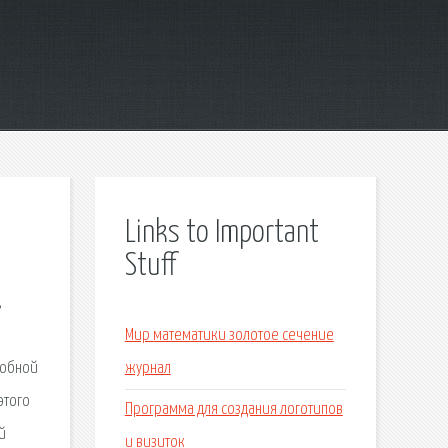
Links to Important
Stuff
,
Мир математики золотое сечение
добной
журнал
этого
Программа для создания логотипов
й
и визиток