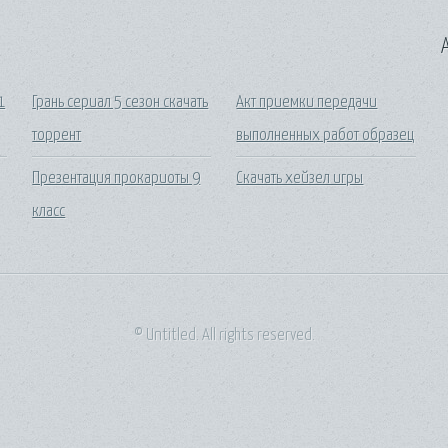
A
1
Грань сериал 5 сезон скачать
Акт приемки передачи
торрент
выполненных работ образец
Презентация прокариоты 9
Скачать хейзел игры
класс
© Untitled. All rights reserved.