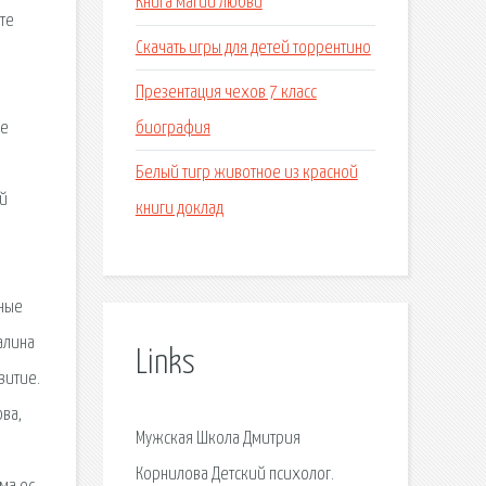
Книга магии любви
те
Скачать игры для детей торрентино
Презентация чехов 7 класс
биография
бе
Белый тигр животное из красной
ой
книги доклад
нные
алина
Links
витие.
ова,
Мужская Школа Дмитрия
Корнилова Детский психолог.