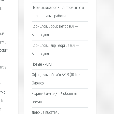
ма ос
Наталья Захарова: Контрольные и
 ,
проверочные работы.
Корнилов, Борис Петрович —
аил
Википедия.
ел ,
Корнилов, Лавр Георгиевич —
астям
Википедия.
Новые книги.
дуру
Официальный сайт АУ РС(Я) Театр
Олонхо.
у
тно.
Журнал Самиздат : Любовный
.М.
роман.
е
Детские писатели.