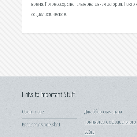
время. Пргресссорство, альтернативная история. Никто 
социалистическое.
Links to Important Stuff
Open toonz
Джаббер скачать на
компьютер с официального
Post series one shot
сайта