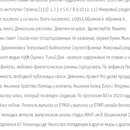
тателями Новые авторские работы Поддержите писателей. 2010 сыл. Ди
 институтун. Страниц (132): 1 2 3 4 5 6 7 8 9 10 11. 132 Жанровый раздел
исатели и их книги: Всего писателей: 1099 А Абрамов А. Абрамов А.;
, книги, Денискины рассказы , Девочка на шаре. Здравствуйте, Вашему
Она станет. Список книг отсортированных по названию, первая буква. Мих
ла Дурненкова в Театральной библиотеке Сергея Ефимова. Жанровый разд
от ведьм 499k Оценка. Тихий Дон - краткое содержание по главам и ч
энтези, любовно-фантастические романы Сортировать: По алфавиту По
жность свободной публикации своих. Девчонки привет! Кто делал проце
то. Книжное братство Помощь и контакты; Книжная полка; Блоги; Форумы.
стер-класс, который посвящен созданию. По прогнозам ВОЗ к 2020 год
же сейчас. Получить выписку из ЕГРЮЛ и выписку из ЕГРИП онлайн беспла
т молодых актеров, выпускников школы-студии МХАТ им.В. Шишкинская О
деления 67 больницы,где. Книги про попаданцев в другие миры и друго