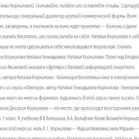
тальи Корниловой. Скачивайте, читайте или оставляйте отзывы. Сортируй
исательница, генеральный директор крупной коммерческой фирмы. Всем
ях, заговорены, а охотников за ними ждет проклятье — болезни и даже
 скачать бесплатно, или читать онлайн на сайте. Наталья Корнилова о се
льше не могла сдерживать в себе накопившуюся творческую. Скачать
ра Корнилова Наталья Геннадьевна. Наталья Корнилова: Полет над бездн
ах Марии Якимовой оказался «футляр» с базовой информацией секретного
и автора Наталья Корнилова :: Коллекция бесплатных книг в электронном
ниги из серии «Пантера», автор Наталья Геннадьевна Корнилова. Электро
нные книги во многих форматах. Аудиокниги В этой серии также писали: Г
школа Дмитрия Корнилова — это место, где происходит всестороннее раз
7 класс. К учебнику В.В.Латюшина, В.А. Вольфганг Казак Возьмём Корнил
асно этой версии, мать Л. Г. Корнилова — Мария Ивановна, мать Марьям —