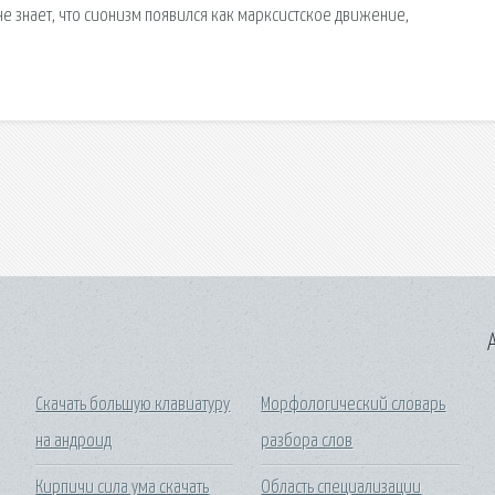
не знает, что сионизм появился как марксистское движение,
A
Скачать большую клавиатуру
Морфологический словарь
на андроид
разбора слов
Кирпичи сила ума скачать
Область специализации