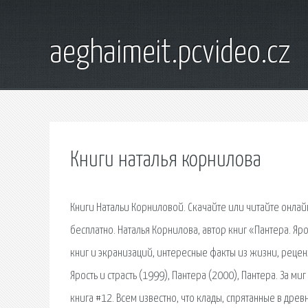
aeghaimeit.pcvideo.cz
Книги наталья корнилова
Книги Натальи Корниловой. Скачайте или читайте онлай
бесплатно. Наталья Корнилова, автор книг «Пантера. Яро
книг и экранизаций, интересные факты из жизни, реценз
Ярость и страсть (1999), Пантера (2000), Пантера. За ми
книга #12. Всем известно, что клады, спрятанные в дре