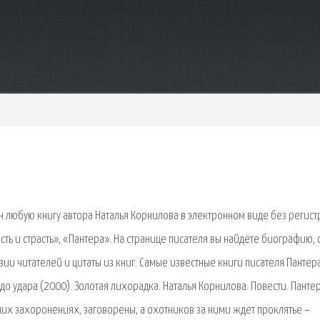
н любую книгу автора Наталья Корнилова в электронном виде без регист
сть и страсть», «Пантера». На странице писателя вы найдёте биографию, 
ии читателей и цитаты из книг. Самые известные книги писателя Пантера
г до удара (2000). Золотая лихорадка. Наталья Корнилова. Повести. Пантер
вних захоронениях, заговорены, а охотников за ними ждет проклятье –