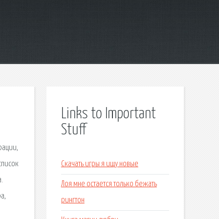
Links to Important
Stuff
рации,
список
Скачать игры я ищу новые
.
Лоя мне остается только бежать
а,
рингтон