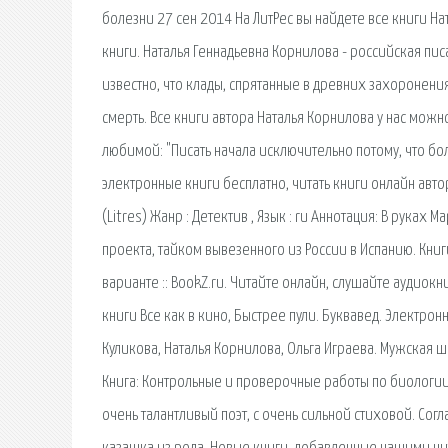
болезни 27 сен 2014 На ЛитРес вы найдете все книги На
книги. Наталья Геннадьевна Корнилова - российская п
известно, что клады, спрятанные в древних захоронени
смерть. Все книги автора Наталья Корнилова у нас можно
любимой: "Писать начала исключительно потому, что бо
электронные книги бесплатно, читать книги онлайн авто
(Litres) Жанр : Детектив , Язык : ru Аннотация: В рук
проекта, тайком вывезенного из России в Испанию. Книг
варианте :: BookZ.ru. Читайте онлайн, слушайте аудиок
книги Все как в кино, Быстрее пули. Буквавед. Электро
Куликова, Наталья Корнилова, Ольга Играева. Мужская 
Книга: Контрольные и проверочные работы по биологии. 
очень талантливый поэт, с очень сильной стиховой. Согл