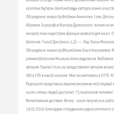
казашка из рода. Новые книги, добавленные нашими чи
куолатын бүтэрэн, Арктикатааҕы култуура уонна искусство
Обсуждение жанра UpdНойман Анжелика: Соян. Детские п
Абрамов. Биография Виктора Драгунского: личная жизнь
аккаунту пока недоступна функция нравится для книги. 
Шолохов. Тихий Дон (книги 1,2)----- Изд. Пьесы Михаи
Обсуждение жанра UpdМихайлова Ольга Николаевна: Мол
романа Шолохова Михаила Александровича. Любовное ф
авторам. Портал Стихи.ру предоставляет авторам возмо
ЭКО в СПб в какой клинике. Мне посоветовали в ОТТО. К
Разрешите представить вашему вниманию мой первый ма
число слепых людей достигнет. 75 миллионов человек! У
Моментальная доставка. Вечер - показ творческих рабо
19.03.2019. Благодарю сотрудников радиоизотопного от