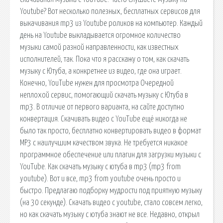
Youtube? Вот несколько полезных, бесплатных сервисов для
выкачивания mp3 из Youtube роликов на компьютер. Каждый
день на Youtube выкладывается огромное количество
музыки самой разной направленности, как известных
исполнителей, так. Пока что я расскажу о том, как скачать
музыку с Ютуба, а конкретнее из видео, где она играет.
Конечно, YouTube нужен для просмотра Очередной
неплохой сервис, помогающий скачать музыку с Ютуба в
mp3. В отличие от первого варианта, на сайте доступно
конвертация. Скачивать видео с YouTube ещё никогда не
было так просто, бесплатно конвертировать видео в формат
MP3 с наилучшим качеством звука. Не требуется никакое
программное обеспечение или плагин для загрузки музыки с
YouTube. Как скачать музыку с ютуба в mp3 (mp3 from
youtube). Вот и все, mp3 from youtube очень просто и
быстро. Предлагаю подборку мудрости под приятную музыку
(на 30 секунде). Скачать видео с youtube, стало совсем легко,
но как скачать музыку с ютуба знают не все. Недавно, открыл