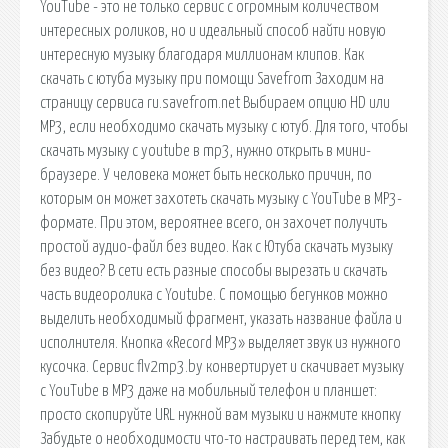
YouTube - это не только сервис с огромным количеством
интересных роликов, но и идеальный способ найти новую
интересную музыку благодаря миллионам клипов. Как
скачать с ютуба музыку при помощи Savefrom Заходим на
страницу сервиса ru.savefrom.net Выбираем опцию HD или
MP3, если необходимо скачать музыку с ютуб. Для того, чтобы
скачать музыку с youtube в mp3, нужно открыть в мини-
браузере. У человека может быть несколько причин, по
которым он может захотеть скачать музыку с YouTube в MP3-
формате. При этом, вероятнее всего, он захочет получить
простой аудио-файл без видео. Как с Ютуба скачать музыку
без видео? В сети есть разные способы вырезать и скачать
часть видеоролика с Youtube. С помощью бегунков можно
выделить необходимый фрагмент, указать название файла и
исполнителя. Кнопка «Record MP3» выделяет звук из нужного
кусочка. Сервис flv2mp3.by конвертирует и скачивает музыку
с YouTube в MP3 даже на мобильный телефон и планшет:
просто скопируйте URL нужной вам музыки и нажмите кнопку
Забудьте о необходимости что-то настраивать перед тем, как