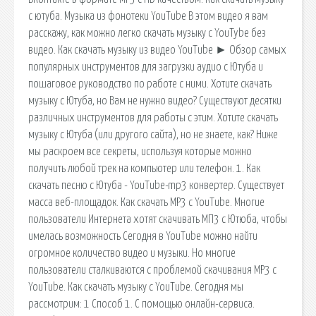
с ютуба. Музыка из фонотеки YouTube В этом видео я вам
расскажу, как можно легко скачать музыку с YouTybe без
видео. Как скачать музыку из видео YouTube ► Обзор самых
популярных инструментов для загрузки аудио с Ютуба и
пошаговое руководство по работе с ними. Хотите скачать
музыку с Ютуба, но Вам не нужно видео? Существуют десятки
различных инструментов для работы с этим. Хотите скачать
музыку с Ютуба (или другого сайта), но не знаете, как? Ниже
мы раскроем все секреты, используя которые можно
получить любой трек на компьютер или телефон. 1. Как
скачать песню с Ютуба - YouTube-mp3 конвертер. Существует
масса веб-площадок. Как скачать MP3 с YouTube. Многие
пользователи Интернета хотят скачивать МП3 с Ютюба, чтобы
имелась возможность Сегодня в YouTube можно найти
огромное количество видео и музыки. Но многие
пользователи сталкиваются с проблемой скачивания MP3 с
YouTube. Как скачать музыку с YouTube. Сегодня мы
рассмотрим: 1 Способ 1. С помощью онлайн-сервиса.