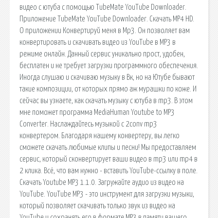
видео с ютуба с помощью TubeMate YouTube Downloader.
Приложение TubeMate YouTube Downloader. Скачать MP4 HD.
О приложении Конвертируй меня в Mp3. Он позволяет вам
конвертировать и скачивать видео из YouTube в MP3 в
режиме онлайн. Данный сервис уникально прост, удобен,
бесплатен и не требует загрузки программного обеспечения.
Иногда слушаю и скачиваю музыку в Вк, но на Ютубе бывают
такие композиции, от которых прямо аж мурашки по коже. И
сейчас вы узнаете, как скачать музыку с ютуба в mp3. В этом
мне поможет программа MediaHuman Youtube to MP3
Converter. Наслаждайтесь музыкой с 2conv mp3
конвертером. Благодаря нашему конвертеру, вы легко
сможете скачать любимые клипы и песни! Мы предоставляем
сервис, который сконвертирует ваши видео в mp3 или mp4 в
2 клика. Всё, что вам нужно - вставить YouTube-ссылку в поле.
Скачать Youtube MP3 1.1.0. Загружайте аудио из видео на
YouTube. YouTube MP3 - это инструмент для загрузки музыки,
который позволяет скачивать только звук из видео на
YouTube и сохранять его в формате MP3 в памяти вашего