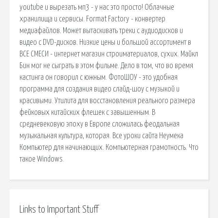
youtube и вырезать мп3 - у нас это просто! Облачные
хранилища и сервисы. Format Factory - конвертер
медиафайлов. Может вытаскивать треки с аудиодисков и
видео с DVD-дисков. Низкие цены и большой ассортимент в
ВСЕ СМЕСИ - интернет магазин строиматериалов, сухих. Майкл
Бин мог не сыграть в этом фильме. Дело в том, что во время
кастинга он говорил с южным. ФотоШОУ - это удобная
программа для создания видео слайд-шоу с музыкой и
красивыми. Утилита для восстановления реального размера
фейковых китайских флешек с завышенным. В
средневековую эпоху в Европе сложилась феодальная
музыкальная культура, которая. Все уроки сайта Неумека
Компьютер для начинающих. Компьютерная грамотность. Что
такое Windows.
Links to Important Stuff