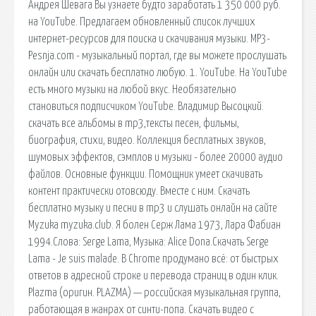
Андрея Шевага Вы узнаете будто заработать 1 350 000 руб.
на YouTube. Предлагаем обновленный список лучших
интернет-ресурсов для поиска и скачивания музыки. MP3-
Pesnja.com - музыкальный портал, где вы можете прослушать
онлайн или скачать бесплатно любую. 1. YouTube. На YouTube
есть много музыки на любой вкус. Необязательно
становиться подписчиком YouTube. Владимир Высоцкий.
скачать все альбомы в mp3,тексты песен, фильмы,
биография, стихи, видео. Коллекция бесплатных звуков,
шумовых эффектов, сэмплов и музыки - более 20000 аудио
файлов. Основные функции. Помощник умеет скачивать
контент практически отовсюду. Вместе с ним. Скачать
бесплатно музыку и песни в mp3 и слушать онлайн на сайте
Myzuka myzuka.club. Я болен Серж Лама 1973, Лара Фабиан
1994.Слова: Serge Lama, Музыка: Alice Dona.Скачать Serge
Lama - Je suis malade. В Chrome продумано всё: от быстрых
ответов в адресной строке и перевода страниц в один клик.
Plazma (оригин. PLAZMA) — российская музыкальная группа,
работающая в жанрах от синти-попа. Скачать видео c