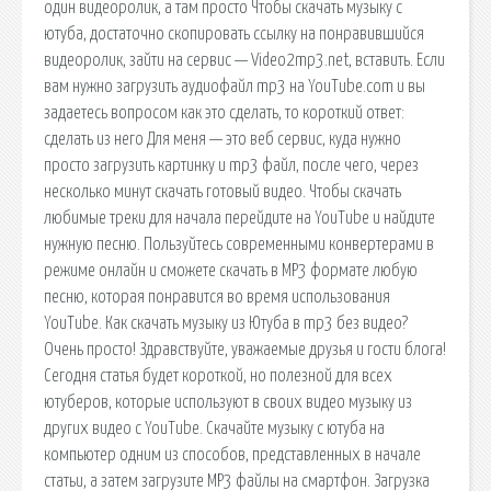
один видеоролик, а там просто Чтобы скачать музыку с
ютуба, достаточно скопировать ссылку на понравившийся
видеоролик, зайти на сервис — Video2mp3.net, вставить. Если
вам нужно загрузить аудиофайл mp3 на YouTube.com и вы
задаетесь вопросом как это сделать, то короткий ответ:
сделать из него Для меня — это веб сервис, куда нужно
просто загрузить картинку и mp3 файл, после чего, через
несколько минут скачать готовый видео. Чтобы скачать
любимые треки для начала перейдите на YouTube и найдите
нужную песню. Пользуйтесь современными конвертерами в
режиме онлайн и сможете скачать в MP3 формате любую
песню, которая понравится во время использования
YouTube. Как скачать музыку из Ютуба в mp3 без видео?
Очень просто! Здравствуйте, уважаемые друзья и гости блога!
Сегодня статья будет короткой, но полезной для всех
ютуберов, которые используют в своих видео музыку из
других видео с YouTube. Скачайте музыку с ютуба на
компьютер одним из способов, представленных в начале
статьи, а затем загрузите MP3 файлы на смартфон. Загрузка