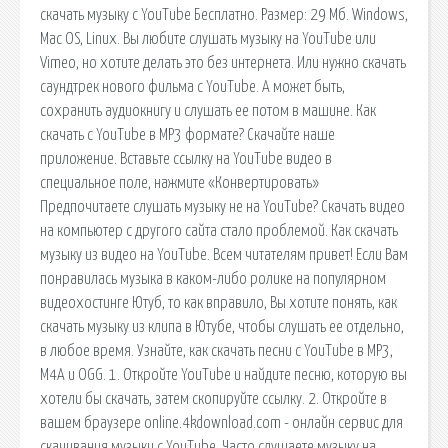
скачать музыку с YouTube Бесплатно. Размер: 29 Мб. Windows,
Mac OS, Linux. Вы любите слушать музыку на YouTube или
Vimeo, но хотите делать это без интернета. Или нужно скачать
саундтрек нового фильма с YouTube. А может быть,
сохранить аудиокнигу и слушать ее потом в машине. Как
скачать с YouTube в MP3 формате? Скачайте наше
приложение. Вставьте ссылку на YouTube видео в
специальное поле, нажмите «Конвертировать»
Предпочитаете слушать музыку не на YouTube? Скачать видео
на компьютер с другого сайта стало проблемой. Как скачать
музыку из видео на YouTube. Всем читателям привет! Если Вам
понравилась музыка в каком-либо ролике на популярном
видеохостинге Ютуб, то как вправило, Вы хотите понять, как
скачать музыку из клипа в Ютубе, чтобы слушать ее отдельно,
в любое время. Узнайте, как скачать песни с YouTube в MP3,
M4A и OGG. 1. Откройте YouTube и найдите песню, которую вы
хотели бы скачать, затем скопируйте ссылку. 2. Откройте в
вашем браузере online.4kdownload.com - онлайн сервис для
скачивания музыки с YouTube. Часто слушаете музыку на