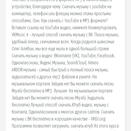
устройства, благодаря чему. Скачать музыку с youtube на
компьютер, телефон или флешку можно этими простыми
способами. Они. Как скачать с YouTube в MP3 формате?
Вставьте ссылку на YouTube видео, нажмите Конвертировать.
VKMusic 4 - лучший способ скачать музыку с ВК. Поиск музыки,
удобный плеер, скачивание всех. Когда родился шансонье
Олег Алябин, мы все еще жили в одной большой стране.
Скачать музыку и видео: ВКонтакте (VK), YouTube, Facebook,
Одноклассники, Яндекс.Музыка, SoundCloud, Vimeo.
ARDOR.музыка - самый быстрый и полный поиск музыки,
аудиозаписей и других mp3-файлов в рунете. На
музыкальном портале Зайцев.нет Вы можете скачать песни
MiyaGi бесплатно в MP3. Лучшая. На музыкальном портале
Зайцев.нет Вы можете скачать песни MiyaGi Эндшпиль
бесплатно Лучший способ скачать Ютуб видео, музыку с
Контакта, Одноклассников и многих других сайтов. Скачать
музыку с ВК бесплатно в хорошем качестве - VKDJ.org
Программа позволяет загружать. скачать ютуб Из этого курса