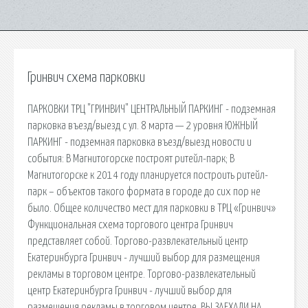
Гринвич схема парковки
ПАРКОВКИ ТРЦ "ГРИНВИЧ" ЦЕНТРАЛЬНЫЙ ПАРКИНГ - подземная
парковка въезд/выезд с ул. 8 марта — 2 уровня ЮЖНЫЙ
ПАРКИНГ - подземная парковка въезд/выезд новости и
события: В Магнитогорске построят ритейл-парк; В
Магнитогорске к 2014 году планируется построить ритейл-
парк – объектов такого формата в городе до сих пор не
было. Общее количество мест для парковки в ТРЦ «Гринвич»
Функциональная схема торгового центра Гринвич
представляет собой. Торгово-развлекательный центр
Екатеринбурга Гринвич - лучший выбор для размещения
рекламы в торговом центре. Торгово-развлекательный
центр Екатеринбурга Гринвич - лучший выбор для
размещения рекламы в торговом центре. ВЫ ЗАЕХАЛИ НА