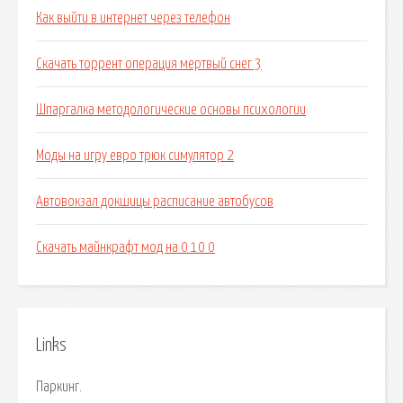
Как выйти в интернет через телефон
Скачать торрент операция мертвый снег 3
Шпаргалка методологические основы психологии
Моды на игру евро трюк симулятор 2
Автовокзал докшицы расписание автобусов
Скачать майнкрафт мод на 0 10 0
Links
Паркинг.