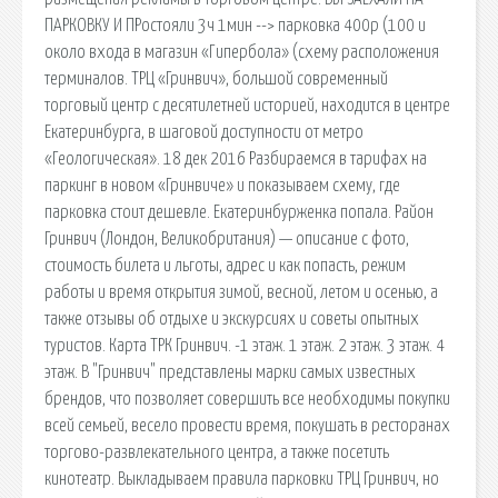
ПАРКОВКУ И ПРостояли 3ч 1мин --> парковка 400p (100 и
около входа в магазин «Гипербола» (схему расположения
терминалов. ТРЦ «Гринвич», большой современный
торговый центр с десятилетней историей, находится в центре
Екатеринбурга, в шаговой доступности от метро
«Геологическая». 18 дек 2016 Разбираемся в тарифах на
паркинг в новом «Гринвиче» и показываем схему, где
парковка стоит дешевле. Екатеринбурженка попала. Район
Гринвич (Лондон, Великобритания) — описание с фото,
стоимость билета и льготы, адрес и как попасть, режим
работы и время открытия зимой, весной, летом и осенью, а
также отзывы об отдыхе и экскурсиях и советы опытных
туристов. Карта ТРК Гринвич. -1 этаж. 1 этаж. 2 этаж. 3 этаж. 4
этаж. В "Гринвич" представлены марки самых известных
брендов, что позволяет совершить все необходимы покупки
всей семьей, весело провести время, покушать в ресторанах
торгово-развлекательного центра, а также посетить
кинотеатр. Выкладываем правила парковки ТРЦ Гринвич, но