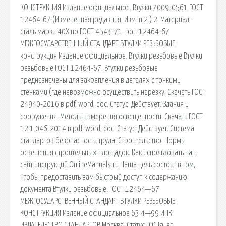
КОНСТРУКЦИЯ Издание официальное. Втулки 7009-0561 ГОСТ
12464-67 (Измененная редакция, Изм. n 2.) 2. Материал -
сталь марки 40Х по ГОСТ 4543-71. гост 12464-67
МЕЖГОСУДАРСТВЕННЫЙ СТАНДАРТ ВТУЛКИ РЕЗЬБОВЫЕ
конструкция Издание официальное. Втулки резьбовые Втулки
резьбовые ГОСТ 12464-67. Втулки резьбовые
предназначены для закрепления в деталях с тонкими
стенками (где невозможно осуществить нарезку. Скачать ГОСТ
24940-2016 в pdf, word, doc. Статус: Действует. Здания и
сооружения. Методы измерения освещенности. Скачать ГОСТ
12.1.046-2014 в pdf, word, doc. Статус: Действует. Система
стандартов безопасности труда. Строительство. Нормы
освещения строительных площадок. Как использовать наш
сайт инструкций OnlineManuals.ru Наша цель состоит в том,
чтобы предоставить вам быстрый доступ к содержанию
документа Втулки резьбовые. ГОСТ 12464—67
МЕЖГОСУДАРСТВЕННЫЙ СТАНДАРТ ВТУЛКИ РЕЗЬБОВЫЕ
КОНСТРУКЦИЯ Излание официальное 63 4—99 ИПК
ИЗДАТЕЛЬСТВО СТАНДАРТОВ Москва. Статус ГОСТа: en