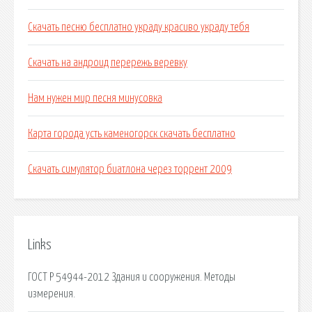
Скачать песню бесплатно украду красиво украду тебя
Скачать на андроид перережь веревку
Нам нужен мир песня минусовка
Карта города усть каменогорск скачать бесплатно
Скачать симулятор биатлона через торрент 2009
Links
ГОСТ Р 54944-2012 Здания и сооружения. Методы
измерения.