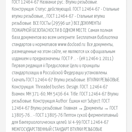
ГОСТ 12464-67 Название рус.: Втулки резьбовые.
Конструкция: Статус: действующий. ГОСТ 12464-67 - Стальные
втулки резьбовые, , ГОСТ 12464-67 - Стальные втулки
резьбовые. ВСЕ ГОСТы (29596 шт.) ВСЕ ДОКУМЕНТЫ
ПОЖАРНОЙ БЕЗОПАСНОСТИ В ОДНОМ МЕСТЕ: Самая полная
база документов во всем интернете. Бесплатная библиотека
стандартов и нормативов www.docload.ru: Все документы,
размещенные на этом сайте, не являются их официальным
изданием и предназначены. ГОСТ Р … - (eН 12464-1:2011)
Первая редакция ii Предисловие Цели и принципы
стандартизации в Российской Федерации установлены.
Скачать ГОСТ 12464-67 Втулки резьбовые. ВТУЛКИ РЕЗЬБОВЫЕ.
Конструкция. Threaded bushes. Design. ГОСТ. 12464-67
Взамен. МН 371-60; МН 5436-64. Title: ГОСТ 12464-67 Втулки
резьбовые. Конструкция Author: Ёшкин кот Subject: ГОСТ
12464-67 Втулки резьбовые. Главная → Документы → ГОСТ
13805-76… - ГОСТ 13805-76 Пептон сухой ферментативный
для бактериологических целей. Ы 4-99 ГОСТ 12464-67
МЕЖГОСУДАРСТВЕННЫЙ СТАНДАРТ ВТУЛКИ РЕЗЬБОВЫЕ