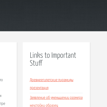
Links to Important
Stuff
то
Древнеегипетские пирамиды
презентация
н
Заявление об уменьшении размера
отре
неустойки образец