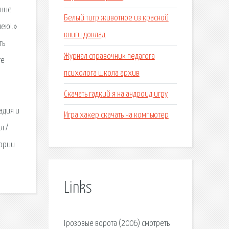
ание
Белый тигр животное из красной
мею!.»
книги доклад
ть
Журнал справочник педагога
те
психолога школа архив
Скачать гадкий я на андроид игру
адия и
Игра хакер скачать на компьютер
л /
тории
Links
Грозовые ворота (2006) смотреть