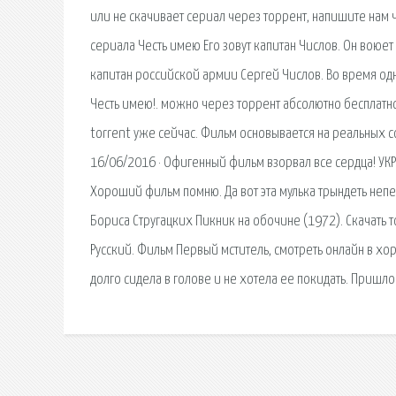
или не скачивает сериал через торрент, напишите нам 
сериала Честь имею Его зовут капитан Числов. Он воюе
капитан российской армии Сергей Числов. Во время одн
Честь имею!. можно через торрент абсолютно бесплатно
torrent уже сейчас. Фильм основывается на реальных с
16/06/2016 · Офигенный фильм взорвал все сердца! УКР
Хороший фильм помню. Да вот эта мулька трындеть неп
Бориса Стругацких Пикник на обочине (1972). Скачать т
Русский. Фильм Первый мститель, смотреть онлайн в хо
долго сидела в голове и не хотела ее покидать. Пришло