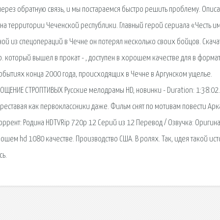
через обратную связь, и мы постараемся быстро решить проблему. Опис
т на территории Чеченской республики. Главный герой сериала «Честь и
ой из спецопераций в Чечне он потерял несколько своих бойцов. Скача
. который вышел в прокат - , доступен в хорошем качестве для в форма
обытиях конца 2000 года, происходящих в Чечне в Аргунском ущелье.
ОЩЕНИЕ СТРОПТИВЫХ Русские мелодрамы HD, новинки - Duration: 1:38:02.
ереставая как первоклассники даже. Фильм снят по мотивам повести Арк
оррент: Родина HDTVRip 720p 12 Серий из 12 Перевод / Озвучка: Оригина
рошем hd 1080 качестве. Производство США. В ролях. Так, идея такой ис
сь.