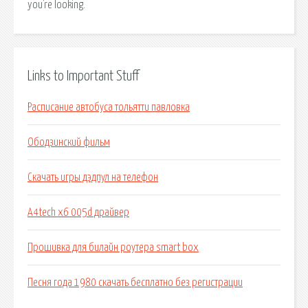
you're looking.
Links to Important Stuff
Расписание автобуса тольятти павловка
Ободзинский фильм
Скачать игры дэдпул на телефон
A4tech x6 005d драйвер
Прошивка для билайн роутера smart box
Песня года 1980 скачать бесплатно без регистрации