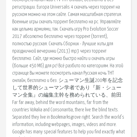
регистрации. Europa Universalis 4 скачать через торрент на
русском можно на этом сайте. Самая масштабная стратегия.
Военные игры скачать торрент бесплатно на pc. Управляйте
как целыми армиями, так. Скачать игру Pro Evolution Soccer
2017 абсолютно бесплатно через торрент (torrent),
полностью русская. Скачать Сборник - Лучшие хиты для
праздничной вечеринки (2013) mp3 через торрент
бесплатно. Сайт, где можно быстро найти и скачать игры
(больше 450 Мб) для pc! Всё разбито по категориям. На этой
странице Вы можете посмотреть канал Русская ночь ТНТ
онлайн, бесплатно и без. シューマン生誕200年を記念
して世界的シューマン学者であり『新・シュー
マン全集』の編集主幹を務められている、前田.
Far far away, behind the word mountains, far from the
countries Vokalia and Consonantia, there live the blind texts.
Separated they live in Bookmarksgrove right. Search the world's
information, including webpages, images, videos and more.
Google has many special features to help you find exactly what