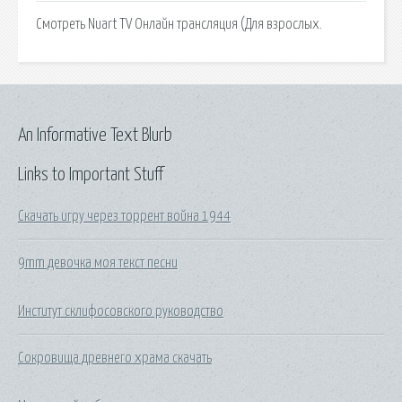
Смотреть Nuart TV Онлайн трансляция (Для взрослых.
An Informative Text Blurb
Links to Important Stuff
Скачать игру через торрент война 1944
9mm девочка моя текст песни
Институт склифосовского руководство
Сокровища древнего храма скачать