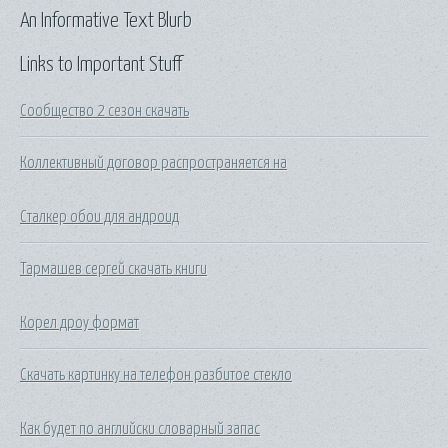
An Informative Text Blurb
Links to Important Stuff
Сообщество 2 сезон скачать
Коллективный договор распространяется на
Сталкер обои для андроид
Тармашев сергей скачать книги
Корел дроу формат
Скачать картинку на телефон разбитое стекло
Как будет по английски словарный запас