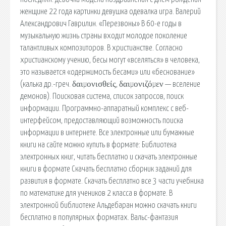
женщине 22 года картинки девушка одевалка игра. Валерий
Александрович Гаврилин. «Перезвоны» В 60-е годы в
музыкальную жизнь страны входит молодое поколение
талантливых композиторов. В христианстве. Согласно
христианскому учению, бесы могут «вселяться» в человека,
это называется «одержимость бесами» или «беснование»
(калька др.-греч. δαιμονισθείς, δαιμονιζόμεν — вселение
демонов). Поисковая сиcтема, список запросов, поиск
информации. Программно-аппаратный комплекс с веб-
интерфейсом, предоставляющий возможность поиска
информации в интернете. Все электронные или бумажные
книги на сайте можно купить в формате: Библиотека
электронных книг, читать бесплатно и скачать электронные
книги в формате Скачать бесплатно сборник заданий для
развития в формате. Скачать бесплатно все 3 части учебника
по математике для учеников 2 класса в формате. В
электронной библиотеке Альдебаран можно скачать книги
бесплатно в популярных форматах. Вальс-фантазия