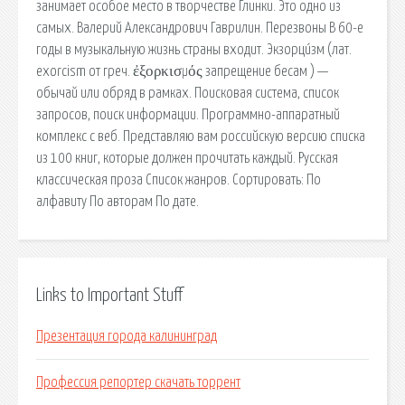
занимает особое место в творчестве Глинки. Это одно из
самых. Валерий Александрович Гаврилин. Перезвоны В 60-е
годы в музыкальную жизнь страны входит. Экзорци́зм (лат.
exorcism от греч. ἐξορκισμός запрещение бесам ) —
обычай или обряд в рамках. Поисковая сиcтема, список
запросов, поиск информации. Программно-аппаратный
комплекс с веб. Представляю вам российскую версию списка
из 100 книг, которые должен прочитать каждый. Русская
классическая проза Список жанров. Сортировать: По
алфавиту По авторам По дате.
Links to Important Stuff
Презентация города калининград
Профессия репортер скачать торрент