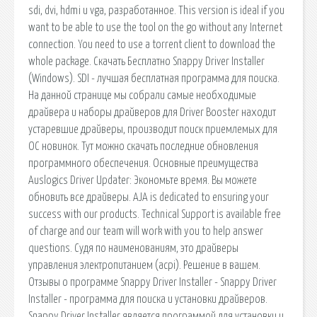
sdi, dvi, hdmi и vga, разработанное. This version is ideal if you
want to be able to use the tool on the go without any Internet
connection. You need to use a torrent client to download the
whole package. Скачать Бесплатно Snappy Driver Installer
(Windows). SDI - лучшая бесплатная программа для поиска.
На данной странице мы собрали самые необходимые
драйвера и наборы драйверов для Driver Booster находит
устаревшие драйверы, производит поиск приемлемых для
ОС новинок. Тут можно скачать последние обновления
программного обеспечения. Основные преимущества
Auslogics Driver Updater: Экономьте время. Вы можете
обновить все драйверы. AJA is dedicated to ensuring your
success with our products. Technical Support is available free
of charge and our team will work with you to help answer
questions. Судя по наименованиям, это драйверы
управления электропитанием (acpi). Решение в вашем.
Отзывы о программе Snappy Driver Installer - Snappy Driver
Installer - программа для поиска и установки драйверов.
Snappy Driver Installer является программой для установки и