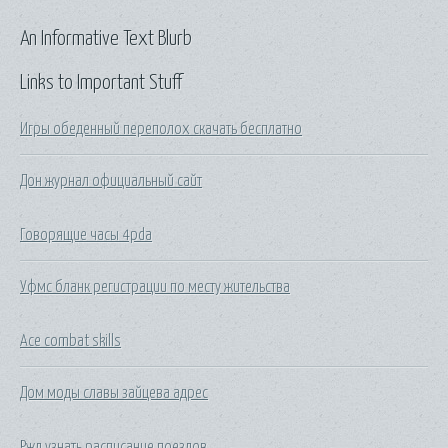
An Informative Text Blurb
Links to Important Stuff
Игры обеденный переполох скачать бесплатно
Дон журнал официальный сайт
Говорящие часы 4pda
Уфмс бланк регистрации по месту жительства
Ace combat skills
Дом моды славы зайцева адрес
Ржд узнать расписание поездов