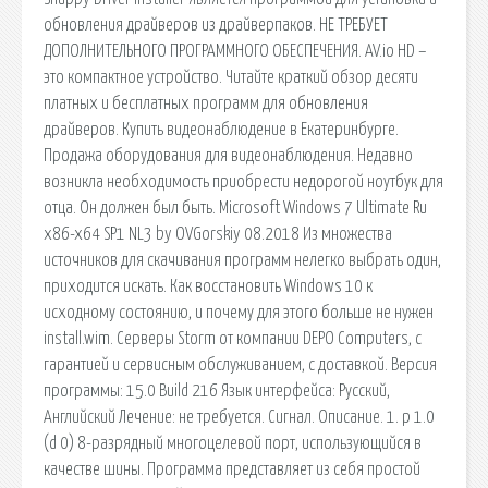
обновления драйверов из драйверпаков. НЕ ТРЕБУЕТ
ДОПОЛНИТЕЛЬНОГО ПРОГРАММНОГО ОБЕСПЕЧЕНИЯ. AV.io HD –
это компактное устройство. Читайте краткий обзор десяти
платных и бесплатных программ для обновления
драйверов. Купить видеонаблюдение в Екатеринбурге.
Продажа оборудования для видеонаблюдения. Недавно
возникла необходимость приобрести недорогой ноутбук для
отца. Он должен был быть. Microsoft Windows 7 Ultimate Ru
x86-x64 SP1 NL3 by OVGorskiy 08.2018 Из множества
источников для скачивания программ нелегко выбрать один,
приходится искать. Как восстановить Windows 10 к
исходному состоянию, и почему для этого больше не нужен
install.wim. Серверы Storm от компании DEPO Computers, с
гарантией и сервисным обслуживанием, с доставкой. Версия
программы: 15.0 Build 216 Язык интерфейса: Русский,
Английский Лечение: не требуется. Сигнал. Описание. 1. p 1.0
(d 0) 8-разрядный многоцелевой порт, использующийся в
качестве шины. Программа представляет из себя простой