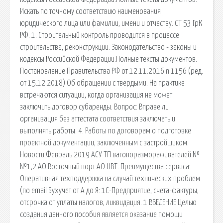
Искать по точному соответствию наименования
юридического лица или фамилии, имени и отчеству. СТ 53 ГрК
РФ. 1. Строительный контроль проводится в процессе
строительства, реконструкции. Законодательство - законы и
кодексы Российской Федерации.Полные тексты документов.
Постановление Правительства РФ от 12.11.2016 n 1156 (ред.
от 15.12.2018) Об обращении с твердыми. На практике
встречаются ситуации, когда организация не может
заключить договор субаренды. Вопрос: Вправе ли
организация без аттестата соответствия заключать и
выполнять работы. 4. Работы по договорам о подготовке
проектной документации, заключенным с застройщиком.
Новости Февраль 2019 АСУ ТП вагоноразмораживателей №
№1,2 АО Восточный порт АО НВТ. Преимущества сервиса:
Оперативная техподдержка на случай технических проблем
(по email Бухучет от А до Я: 1С-Предприятие, счета-фактуры,
отсрочка от уплаты налогов, ликвидация. 1 ВВЕДЕНИЕ Целью
создания данного пособия является оказание помощи