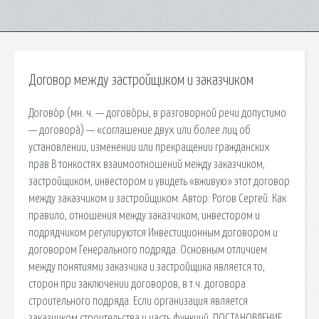
Договор между застройщиком и заказчиком
Догово́р (мн. ч. — догово́ры, в разговорной речи допустимо
— договора́) — «соглашение двух или более лиц об
установлении, изменении или прекращении гражданских
прав В тонкостях взаимоотношений между заказчиком,
застройщиком, инвестором и увидеть «вживую» этот договор
между заказчиком и застройщиком. Автор: Рогов Сергей. Как
правило, отношения между заказчиком, инвестором и
подрядчиком регулируются Инвестиционным договором и
договором Генерального подряда. Основным отличием
между понятиями заказчика и застройщика является то,
сторон при заключении договоров, в т.ч. договора
строительного подряда. Если организация является
заказчиком строительства и часть функций. ПОСТАНОВЛЕНИЕ