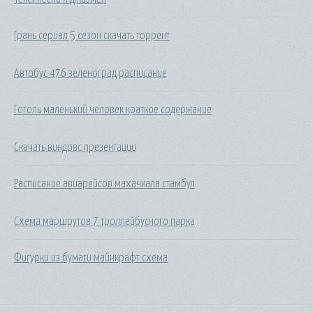
Грань сериал 5 сезон скачать торрент
Автобус 476 зеленоград расписание
Гоголь маленький человек краткое содержание
Скачать виндовс презентации
Расписание авиарейсов махачкала стамбул
Схема маршрутов 7 троллейбусного парка
Фигурки из бумаги майнкрафт схема