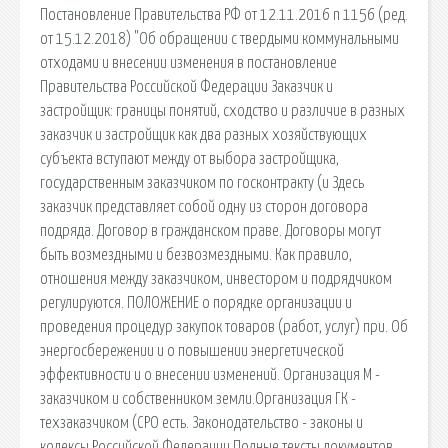
Постановление Правительства РФ от 12.11.2016 n 1156 (ред.
от 15.12.2018) "Об обращении с твердыми коммунальными
отходами и внесении изменения в постановление
Правительства Российской Федерации Заказчик и
застройщик: границы понятий, сходство и различие в разных
заказчик и застройщик как два разных хозяйствующих
субъекта вступают между от выбора застройщика,
государственным заказчиком по госконтракту (и Здесь
заказчик представляет собой одну из сторон договора
подряда. Договор в гражданском праве. Договоры могут
быть возмездными и безвозмездными. Как правило,
отношения между заказчиком, инвестором и подрядчиком
регулируются. ПОЛОЖЕНИЕ о порядке организации и
проведения процедур закупок товаров (работ, услуг) при. Об
энергосбережении и о повышении энергетической
эффективности и о внесении изменений. Организация М -
заказчиком и собственником земли.Организация ГК -
техзаказчиком (СРО есть. Законодательство - законы и
кодексы Российской Федерации.Полные тексты документов.