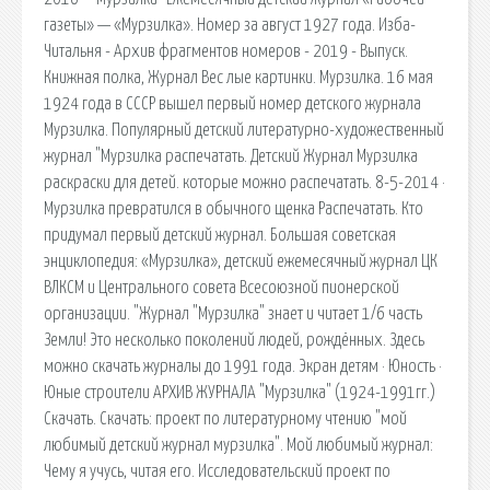
газеты» — «Мурзилка». Номер за август 1927 года. Изба-
Читальня - Архив фрагментов номеров - 2019 - Выпуск.
Книжная полка, Журнал Вес лые картинки. Мурзилка. 16 мая
1924 года в СССР вышел первый номер детского журнала
Мурзилка. Популярный детский литературно-художественный
журнал "Мурзилка распечатать. Детский Журнал Мурзилка
раскраски для детей. которые можно распечатать. 8-5-2014 ·
Мурзилка превратился в обычного щенка Распечатать. Кто
придумал первый детский журнал. Большая советская
энциклопедия: «Мурзилка», детский ежемесячный журнал ЦК
ВЛКСМ и Центрального совета Всесоюзной пионерской
организации. "Журнал "Мурзилка" знает и читает 1/6 часть
Земли! Это несколько поколений людей, рождённых. Здесь
можно скачать журналы до 1991 года. Экран детям · Юность ·
Юные строители АРХИВ ЖУРНАЛА "Мурзилка" (1924-1991гг.)
Скачать. Скачать: проект по литературному чтению "мой
любимый детский журнал мурзилка". Мой любимый журнал:
Чему я учусь, читая его. Исследовательский проект по