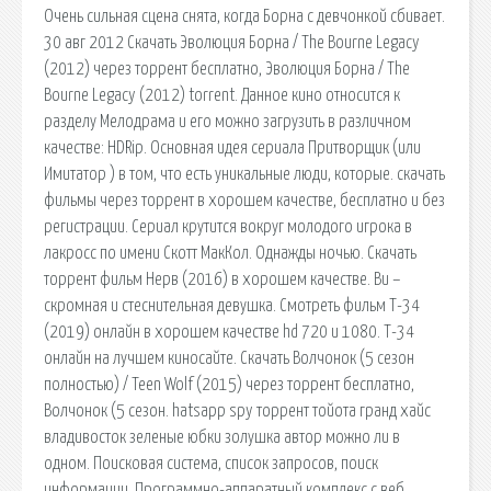
Очень сильная сцена снята, когда Борна с девчонкой сбивает.
30 авг 2012 Скачать Эволюция Борна / The Bourne Legacy
(2012) через торрент бесплатно, Эволюция Борна / The
Bourne Legacy (2012) torrent. Данное кино относится к
разделу Мелодрама и его можно загрузить в различном
качестве: HDRip. Основная идея сериала Притворщик (или
Имитатор ) в том, что есть уникальные люди, которые. скачать
фильмы через торрент в хорошем качестве, бесплатно и без
регистрации. Сериал крутится вокруг молодого игрока в
лакросс по имени Скотт МакКол. Однажды ночью. Скачать
торрент фильм Нерв (2016) в хорошем качестве. Ви –
скромная и стеснительная девушка. Смотреть фильм Т-34
(2019) онлайн в хорошем качестве hd 720 и 1080. Т-34
онлайн на лучшем киносайте. Скачать Волчонок (5 сезон
полностью) / Teen Wolf (2015) через торрент бесплатно,
Волчонок (5 сезон. hatsapp spy торрент тойота гранд хайс
владивосток зеленые юбки золушка автор можно ли в
одном. Поисковая сиcтема, список запросов, поиск
информации. Программно-аппаратный комплекс с веб.