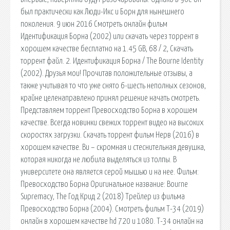
был практически как Люди-Икс и Борн для нынешнего
поколения. 9 июн 2016 Смотреть онлайн фильм
Идентификация Борна (2002) или скачать через торрент в
хорошем качестве бесплатно на 1.45 GB, 68 / 2, Скачать
торрент файл. 2. Идентификация Борна / The Bourne Identity
(2002). Друзья мои! Прочитав положительные отзывы, а
также учитывая то что уже снято 6-шесть неполных сезонов,
крайне целенаправлено принял решение начать смотреть.
Представляем торрент Превосходство Борна в хорошем
качестве. Всегда новинки свежих торрент видео на высоких
скоростях загрузки. Скачать торрент фильм Нерв (2016) в
хорошем качестве. Ви – скромная и стеснительная девушка,
которая никогда не любила выделяться из толпы. В
университете она является серой мышью и на нее. Фильм:
Превосходство Борна Оригинальное название: Bourne
Supremacy, The Год Крид 2 (2018) Трейлер из фильма
Превосходство Борна (2004). Смотреть фильм Т-34 (2019)
онлайн в хорошем качестве hd 720 и 1080. Т-34 онлайн на