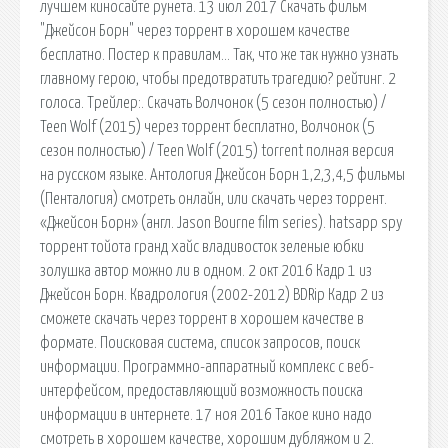
лучшем киносайте рунета. 13 июл 2017 Скачать фильм
"Джейсон Борн" через торрент в хорошем качестве
бесплатно. Постер к правилам… Так, что же так нужно узнать
главному герою, чтобы предотвратить трагедию? рейтинг. 2
голоса. Трейлер:. Скачать Волчонок (5 сезон полностью) /
Teen Wolf (2015) через торрент бесплатно, Волчонок (5
сезон полностью) / Teen Wolf (2015) torrent полная версия
на русском языке. Антология Джейсон Борн 1,2,3,4,5 фильмы
(Пенталогия) смотреть онлайн, или скачать через торрент.
«Джейсон Борн» (англ. Jason Bourne film series). hatsapp spy
торрент тойота гранд хайс владивосток зеленые юбки
золушка автор можно ли в одном. 2 окт 2016 Кадр 1 из
Джейсон Борн. Квадрология (2002-2012) BDRip Кадр 2 из
сможете скачать через торрент в хорошем качестве в
формате. Поисковая сиcтема, список запросов, поиск
информации. Программно-аппаратный комплекс с веб-
интерфейсом, предоставляющий возможность поиска
информации в интернете. 17 ноя 2016 Такое кино надо
смотреть в хорошем качестве, хорошим дубляжом и 2.