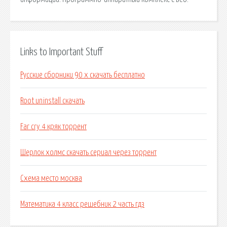
Links to Important Stuff
Русские сборники 90 х скачать бесплатно
Root uninstall скачать
Far cry 4 кряк торрент
Шерлок холмс скачать сериал через торрент
Схема место москва
Математика 4 класс решебник 2 часть гдз