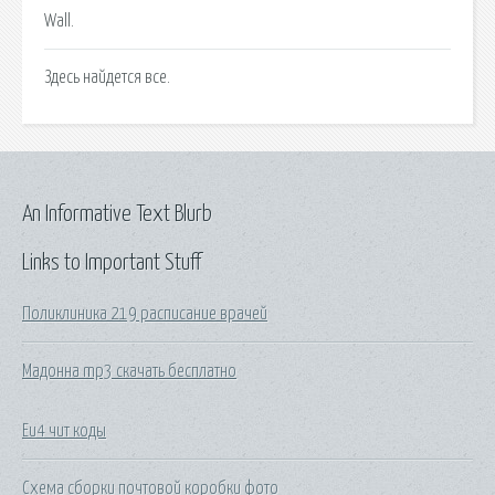
Wall.
Здесь найдется все.
An Informative Text Blurb
Links to Important Stuff
Поликлиника 219 расписание врачей
Мадонна mp3 скачать бесплатно
Eu4 чит коды
Схема сборки почтовой коробки фото