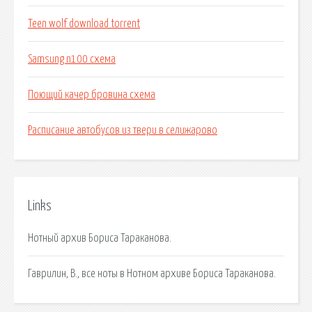
Teen wolf download torrent
Samsung n100 схема
Поющий качер бровина схема
Расписание автобусов из твери в селижарово
Links
Нотный архив Бориса Тараканова.
Гаврилин, В., все ноты в Нотном архиве Бориса Тараканова.