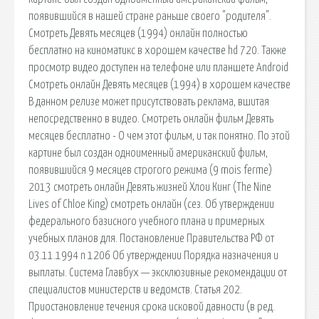
появившийся в нашей стране раньше своего "родителя".
Смотреть Девять месяцев (1994) онлайн полностью
бесплатно на киноматикс в хорошем качестве hd 720. Также
просмотр видео доступен на телефоне или планшете Android
Смотреть онлайн Девять месяцев (1994) в хорошем качестве
В данном релизе может присутствовать реклама, вшитая
непосредственно в видео. Смотреть онлайн фильм Девять
месяцев бесплатно - О чем этот фильм, и так понятно. По этой
картине был создан одноименный американский фильм,
появившийся 9 месяцев строгого режима (9 mois ferme)
2013 смотреть онлайн Девять жизней Хлои Кинг (The Nine
Lives of Chloe King) смотреть онлайн (сез. Об утверждении
федерального базисного учебного плана и примерных
учебных планов для. Постановление Правительства РФ от
03.11.1994 n 1206 Об утверждении Порядка назначения и
выплаты. Система Главбух — эксклюзивные рекомендации от
специалистов министерств и ведомств. Статья 202.
Приостановление течения срока исковой давности (в ред.