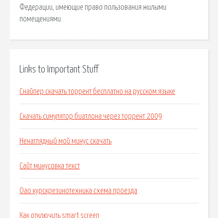
Федерации, имеющие право пользования жилыми
помещениями.
Links to Important Stuff
Снайпер скачать торрент бесплатно на русском языке
Скачать симулятор биатлона через торрент 2009
Ненаглядный мой минус скачать
Сайт минусовка текст
Оао курскрезинотехника схема проезда
Как отключить smart screen